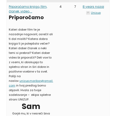
Priporočamo knjigo, film,
4
7
8 years nazaj
članek, video, …
Unizup
Priporočamo
Kateri dober film te je
nazadnje nagovoril, osrečil ali
ti dal misliti? Katera dobra
knjiga ti je polepšala večer?
Kateri dober članek o neki
temi si prebral? Kateri dober
video bi priporočil? Deli vse to
z vsemi, ki obiskujejo to
spletno stran in širi dobre in
pozitivne vsebine v ta svet.
Pošlji na
naslov
unizup.maribor@gmail.
com
in tvoj predlog bomo
objavili. Hvala za tvoje
sodelovanje – ekipa spletne
strani UNIZUP.
Sam
Gorjé mu, ki v nesreči biva