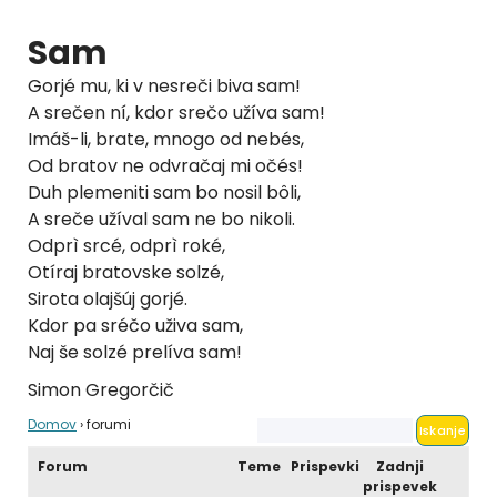
Sam
Gorjé mu, ki v nesreči biva sam!
A srečen ní, kdor srečo užíva sam!
Imáš-li, brate, mnogo od nebés,
Od bratov ne odvračaj mi očés!
Duh plemeniti sam bo nosil bôli,
A sreče užíval sam ne bo nikoli.
Odprì srcé, odprì roké,
Otíraj bratovske solzé,
Sirota olajšúj gorjé.
Kdor pa sréčo uživa sam,
Naj še solzé prelíva sam!
Simon Gregorčič
Domov
›
forumi
Forum
Teme
Prispevki
Zadnji
prispevek