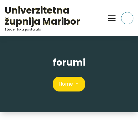
Skip
Univerzitetna
to
Content
župnija Maribor
Študentska pastorala
forumi
Home
-