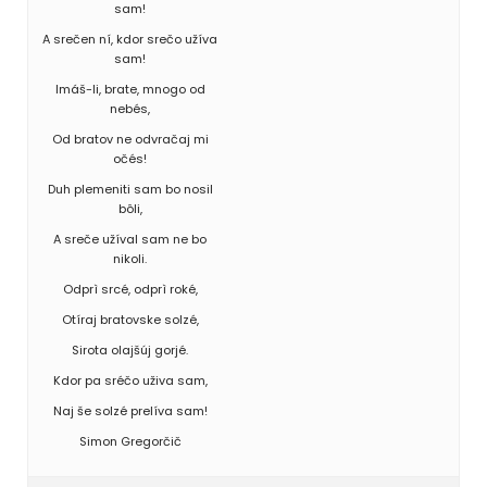
sam!
A srečen ní, kdor srečo užíva
sam!
Imáš-li, brate, mnogo od
nebés,
Od bratov ne odvračaj mi
očés!
Duh plemeniti sam bo nosil
bôli,
A sreče užíval sam ne bo
nikoli.
Odprì srcé, odprì roké,
Otíraj bratovske solzé,
Sirota olajšúj gorjé.
Kdor pa sréčo uživa sam,
Naj še solzé prelíva sam!
Simon Gregorčič