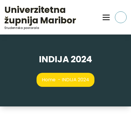
Skip
Univerzitetna
to
Content
župnija Maribor
Študentska pastorala
INDIJA 2024
Home
-
INDIJA 2024