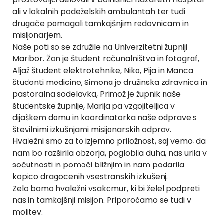
ali v lokalnih podeželskih ambulantah ter tudi
drugače pomagali tamkajšnjim redovnicam in
misijonarjem.
Naše poti so se združile na Univerzitetni župniji
Maribor. Žan je študent računalništva in fotograf,
Aljaž študent elektrotehnike, Niko, Pija in Manca
študenti medicine, Simona je družinska zdravnica in
pastoralna sodelavka, Primož je župnik naše
študentske župnije, Marija pa vzgojiteljica v
dijaškem domu in koordinatorka naše odprave s
številnimi izkušnjami misijonarskih odprav.
Hvaležni smo za to izjemno priložnost, saj vemo, da
nam bo razširila obzorja, poglobila duha, nas urila v
sočutnosti in pomoči bližnjim in nam podarila
kopico dragocenih vsestranskih izkušenj.
Zelo bomo hvaležni vsakomur, ki bi želel podpreti
nas in tamkajšnji misijon. Priporočamo se tudi v
molitev.