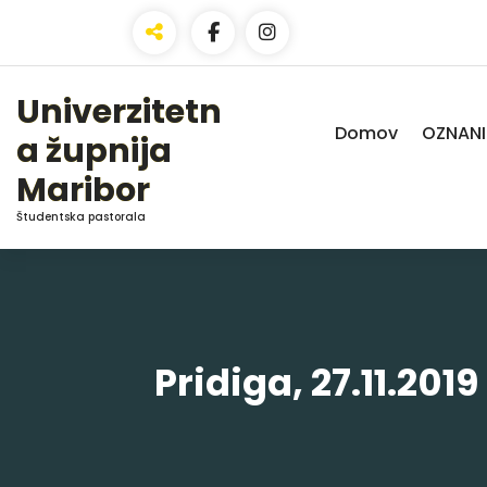
Skip
to
Content
Univerzitetn
Domov
OZNANI
a župnija
Maribor
Študentska pastorala
Pridiga, 27.11.201