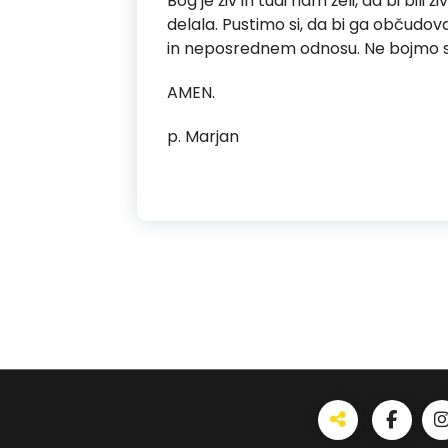
Bog je živ in tudi nam želi, da bi bili
delala. Pustimo si, da bi ga občudova
in neposrednem odnosu. Ne bojmo se s
AMEN.
p. Marjan