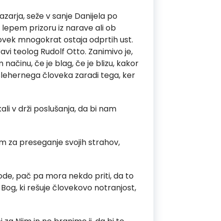
azarja, seže v sanje Danijela po
 lepem prizoru iz narave ali ob
lovek mnogokrat ostaja odprtih ust.
pravi teolog Rudolf Otto. Zanimivo je,
činu, če je blag, če je blizu, kakor
 slehernega človeka zaradi tega, ker
ali v drži poslušanja, da bi nam
 za preseganje svojih strahov,
ode, pač pa mora nekdo priti, da to
e Bog, ki rešuje človekovo notranjost,