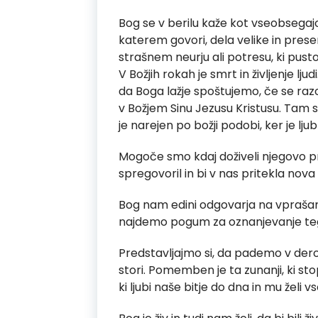
Bog se v berilu kaže kot vseobsegajoč
katerem govori, dela velike in presen
strašnem neurju ali potresu, ki pus
V Božjih rokah je smrt in življenje lju
da Boga lažje spoštujemo, če se raz
v Božjem Sinu Jezusu Kristusu. Tam s
je narejen po božji podobi, ker je ljubl
Mogoče smo kdaj doživeli njegovo pris
spregovoril in bi v nas pritekla nova
Bog nam edini odgovarja na vprašan
najdemo pogum za oznanjevanje tega,
Predstavljajmo si, da pademo v dero
stori. Pomemben je ta zunanji, ki stop
ki ljubi naše bitje do dna in mu želi vs