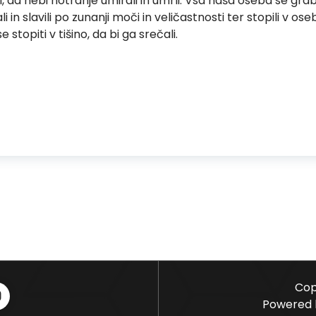
 živi, da nebi notranje umirali in umrli. Vsa naša oseba se grab
li in slavili po zunanji moči in veličastnosti ter stopili v 
topiti v tišino, da bi ga srečali.
Cop
Powered