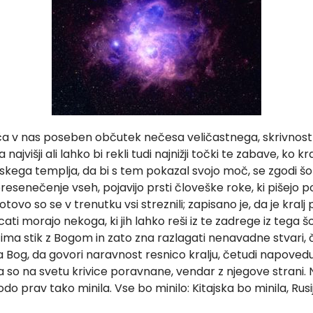
šča v nas poseben občutek nečesa veličastnega, skrivnostn
ajvišji ali lahko bi rekli tudi najnižji točki te zabave, ko kr
vskega templja, da bi s tem pokazal svojo moč, se zgodi š
esenečenje vseh, pojavijo prsti človeške roke, ki pišejo 
tovo so se v trenutku vsi streznili; zapisano je, da je kralj
i morajo nekoga, ki jih lahko reši iz te zadrege iz tega š
ima stik z Bogom in zato zna razlagati nenavadne stvari, č
a Bog, da govori naravnost resnico kralju, četudi napovedu
da so na svetu krivice poravnane, vendar z njegove strani. 
bodo prav tako minila. Vse bo minilo: Kitajska bo minila, Rus