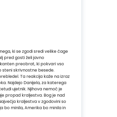
ega, ki se zgodi sredi velike čage
alj pred gosti želi javno
okanten preobrat, ki pokvari vso
po steni skrivnostne besede.
 prebledel. Ta reakcija kaže na izraz
oka. Najdejo Danijela, za katerega
etudi ujetnik. Njihova nemoč je
je propad kraljestva. Bog je nad
Največja kraljestva v zgodovini so
ija bo minila, Amerika bo minila in