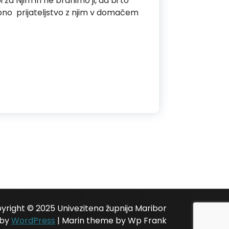
i za Njim in ne branimo ji, da bi to
osebno prijateljstvo z njim v domačem
yright © 2025 Univezitena župnija Maribor
 by
WordPress
|
Marin theme by Wp Frank