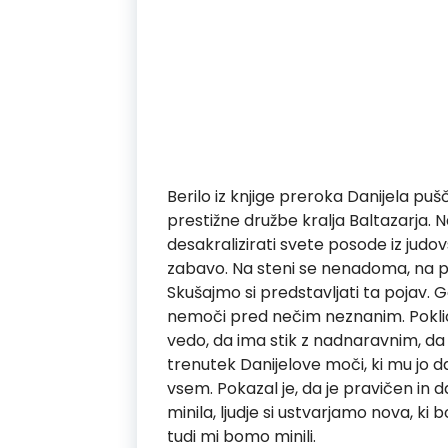
Berilo iz knjige preroka Danijela pu
prestižne družbe kralja Baltazarja. Na n
desakralizirati svete posode iz judo
zabavo. Na steni se nenadoma, na pr
Skušajmo si predstavljati ta pojav. Go
nemoči pred nečim neznanim. Poklicat
vedo, da ima stik z nadnaravnim, da 
trenutek Danijelove moči, ki mu jo d
vsem. Pokazal je, da je pravičen in 
minila, ljudje si ustvarjamo nova, ki 
tudi mi bomo minili.