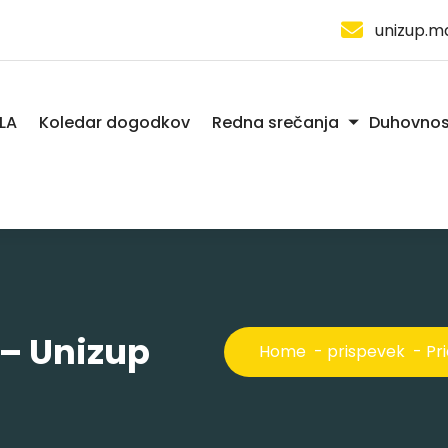
unizup.m
LA
Koledar dogodkov
Redna srečanja
Duhovnos
9 – Unizup
Home
-
prispevek
-
Pri