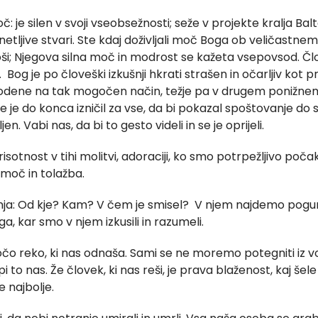
: je silen v svoji vseobsežnosti; seže v projekte kralja Balt
etljive stvari. Ste kdaj doživljali moč Boga ob veličastnem
toši; Njegova silna moč in modrost se kažeta vsepovsod. Č
di. Bog je po človeški izkušnji hkrati strašen in očarljiv kot 
odene na tak mogočen način, težje pa v drugem ponižnem na
e je do konca izničil za vse, da bi pokazal spoštovanje do
jen. Vabi nas, da bi to gesto videli in se je oprijeli.
otnost v tihi molitvi, adoraciji, ko smo potrpežljivo počak
 moč in tolažba.
ja: Od kje? Kam? V čem je smisel? V njem najdemo pogum
 kar smo v njem izkusili in razumeli.
čo reko, ki nas odnaša. Sami se ne moremo potegniti iz v
i to nas. Že človek, ki nas reši, je prava blaženost, kaj šel
e najbolje.