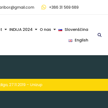
aribor@gmail.com
+386 31 569 689
Slovenščina
t
INDIJA 2024
O nas
English
diga, 27.11.2019 – Unizup