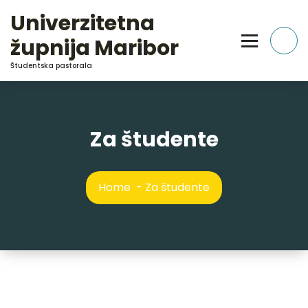
Skip
Univerzitetna
to
Content
župnija Maribor
Študentska pastorala
Za študente
Home
-
Za študente