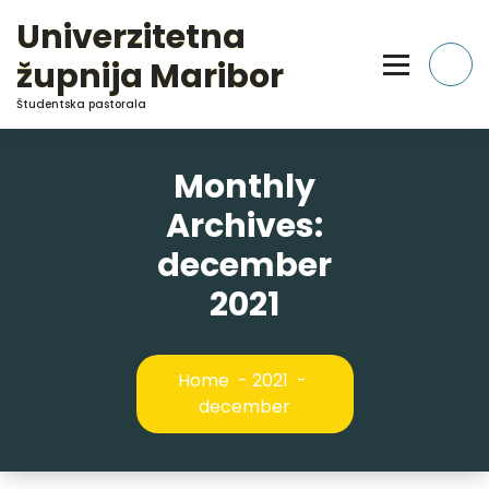
Skip
Univerzitetna
to
Content
župnija Maribor
Študentska pastorala
Monthly
Archives:
december
2021
Home
-
2021
-
december