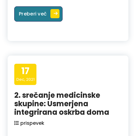
Predbožična sveta maša in blagoslov
Preberi več
17
Dec, 2021
2. srečanje medicinske
skupine: Usmerjena
integrirana oskrba doma
prispevek