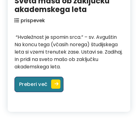
Sveta maša ob zaključku
akademskega leta
prispevek
“Hvaležnost je spomin srca.” – sv. Avguštin
Na koncu tega (včasih norega) študijskega
leta si vzemi trenutek zase. Ustavi se. Zadihaj.
In pridi na sveto mašo ob zaključku
akademskega leta.
Sveta maša ob zaključku akadems
Preberi več