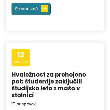
IZPITNI ČAS
Preberi več
13
Jun, 2025
Hvaležnost za prehojeno
pot: študentje zaključili
študijsko leto z mašo v
stolnici
prispevek