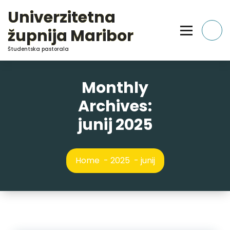
Skip
Univerzitetna
to
Content
župnija Maribor
Študentska pastorala
Monthly
Archives:
junij 2025
Home
-
2025
-
junij