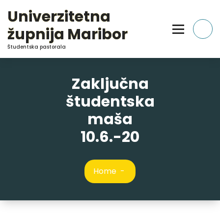
Skip
Univerzitetna
to
Content
župnija Maribor
Študentska pastorala
Zaključna
študentska
maša
10.6.-20
Home
-