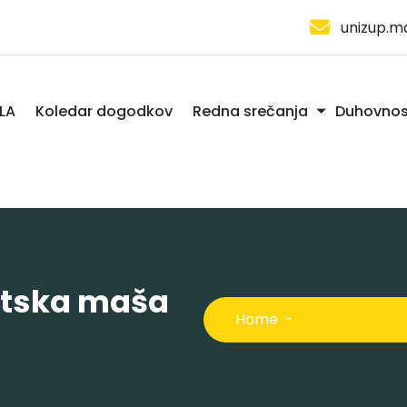
unizup.m
LA
Koledar dogodkov
Redna srečanja
Duhovnos
ntska maša
Home
-