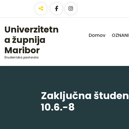
Skip
to
Content
Univerzitetn
Domov
OZNANI
a župnija
Maribor
Študentska pastorala
Zaključna štude
10.6.-8