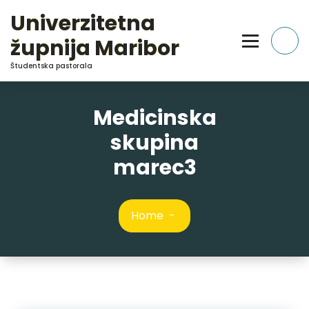
Skip
Univerzitetna
to
Content
župnija Maribor
Študentska pastorala
Medicinska
skupina
marec3
Home
-