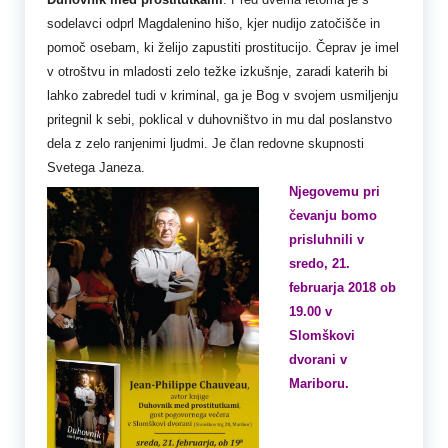
Duhovnik med prostitutkami
. Pred dvema letoma je s
sodelavci odprl Magdalenino hišo, kjer nudijo zatočišče in
pomoč osebam, ki želijo zapustiti prostitucijo. Čeprav je i
mel
v otroštvu in mladosti zelo težke izkušnje, zaradi katerih bi
lahko zabre
del tudi v kriminal, ga je Bog v svojem usmiljenju
pritegnil k sebi, poklical v duhovništvo in mu dal poslanstvo
dela z zelo ranjenimi ljudmi. Je član redovne skupnosti
Svetega Janeza.
Njegovemu pri
čevanju bomo
prisluhnili v
sredo, 21.
februarja 2018 ob
19.00 v
Slomškovi
dvorani v
Mariboru.