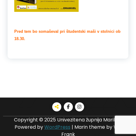
Pred tem bo somaševal pri študentski maši v stolnici ob
18.30.
Copyright © 2025 Univezitena župnija Maribor
Powered by
WordPress
|
Marin theme by Wp
Frank