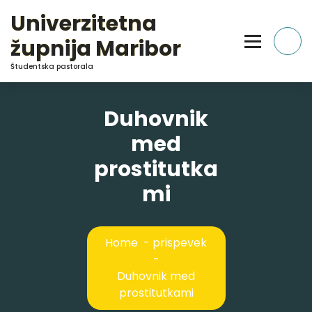
Skip
Univerzitetna
to
Content
župnija Maribor
Študentska pastorala
Duhovnik
med
prostitutka
mi
Home
-
prispevek
-
Duhovnik med
prostitutkami