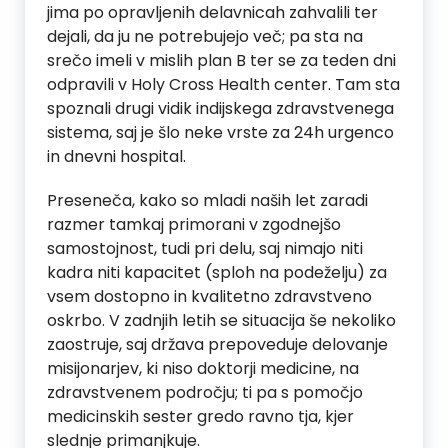
jima po opravljenih delavnicah zahvalili ter
dejali, da ju ne potrebujejo več; pa sta na
srečo imeli v mislih plan B ter se za teden dni
odpravili v Holy Cross Health center. Tam sta
spoznali drugi vidik indijskega zdravstvenega
sistema, saj je šlo neke vrste za 24h urgenco
in dnevni hospital.
Preseneča, kako so mladi naših let zaradi
razmer tamkaj primorani v zgodnejšo
samostojnost, tudi pri delu, saj nimajo niti
kadra niti kapacitet (sploh na podeželju) za
vsem dostopno in kvalitetno zdravstveno
oskrbo. V zadnjih letih se situacija še nekoliko
zaostruje, saj država prepoveduje delovanje
misijonarjev, ki niso doktorji medicine, na
zdravstvenem področju; ti pa s pomočjo
medicinskih sester gredo ravno tja, kjer
slednje primanjkuje.