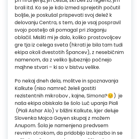
pri hranjenju, jih česali, skrbeli za higieno, jim
brali itd. Ko se je kdo izmed sprejetih počutil
boljše, je poskušal prispevati svoj delež k
delovanju Centra, s tem, da je vsaj pospravil
svojo posteljo ali pomagal pri zlaganju
oblačil. Misliti mi je dalo, koliko prostovoljcev
gre tja iz celega sveta (hkrati je bila tam tudi
ekipa okoli dvestotih Špancev), z nesebičnim
namenom, da z veliko ljubeznijo počnejo
majhne stvari – ki so v bistvu velike.
Po nekaj dneh dela, molitve in spoznavanja
Kalkute (niso namreč želeli gostiti
rezistentnih mikrobov , kajne, Simona?😊) je
naša ekipa obiskala še šolo Luč upanja Piali
(Piali Ashar Alo) v bližini Kalkute, kjer deluje
Slovenka Mojca Gayen skupaj z možem
Anupom. Šola je namenjena predvsem
revnim otrokom, da pridobijo izobrazbo in se