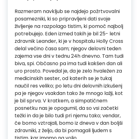
Razmeram navkljub se najdejo požrtvovalni
posamezniki, ki so pripravljeni dati svoje
življenje na razpolago tistim, ki pomoč najbolj
potrebujejo. Eden izmed takih je bil 25- letni
zdravnik Leander, ki je v hospitalu Holly Cross
delal večino časa sam; njegov delovni teden
zajema vse dni v tednu 24h dnevno. Tam tudi
biva, spi. Občasno pa ima tudi kakšen dan ali
uro prosto. Povedal je, da je zelo hvaležen za
medicinskih sester, od katerih se je tukaj
naučil res veliko; po letu dni delovnih izkušenj
pa je njegov vsakdan tako že mnogo lažji, kot
je bil sprva. V kratkem, a simpatičnem
posnetku nas je opogumil, da so vsi začetki
težki in da je bilo tudi pri njemu tako; vendar,
če bomo vztrajali, bomo iz dneva v dan boljši
zdravniki, z željo, da bi pomagali ljudem s
tistim, kar imamo na voljo.