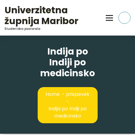
Skip
Univerzitetna
to
Content
župnija Maribor
Študentska pastorala
Indija po
Indiji po
medicinsko
Home
-
prispevek
-
Indija po Indiji po
medicinsko