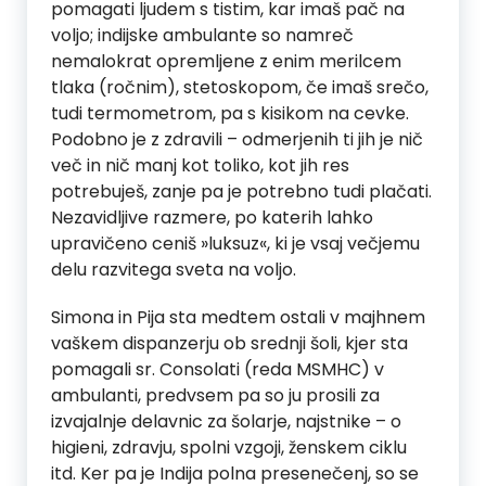
pomagati ljudem s tistim, kar imaš pač na
voljo; indijske ambulante so namreč
nemalokrat opremljene z enim merilcem
tlaka (ročnim), stetoskopom, če imaš srečo,
tudi termometrom, pa s kisikom na cevke.
Podobno je z zdravili – odmerjenih ti jih je nič
več in nič manj kot toliko, kot jih res
potrebuješ, zanje pa je potrebno tudi plačati.
Nezavidljive razmere, po katerih lahko
upravičeno ceniš »luksuz«, ki je vsaj večjemu
delu razvitega sveta na voljo.
Simona in Pija sta medtem ostali v majhnem
vaškem dispanzerju ob srednji šoli, kjer sta
pomagali sr. Consolati (reda MSMHC) v
ambulanti, predvsem pa so ju prosili za
izvajalnje delavnic za šolarje, najstnike – o
higieni, zdravju, spolni vzgoji, ženskem ciklu
itd. Ker pa je Indija polna presenečenj, so se