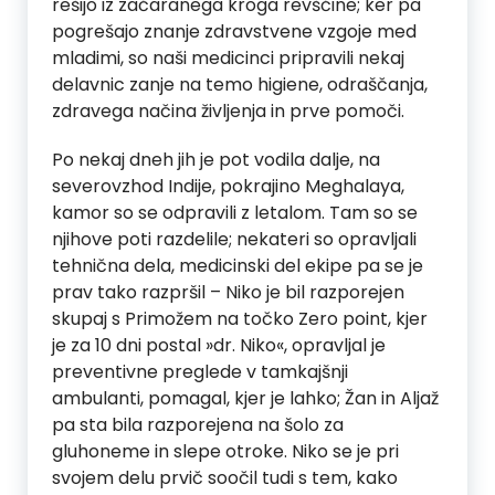
rešijo iz začaranega kroga revščine; ker pa
pogrešajo znanje zdravstvene vzgoje med
mladimi, so naši medicinci pripravili nekaj
delavnic zanje na temo higiene, odraščanja,
zdravega načina življenja in prve pomoči.
Po nekaj dneh jih je pot vodila dalje, na
severovzhod Indije, pokrajino Meghalaya,
kamor so se odpravili z letalom. Tam so se
njihove poti razdelile; nekateri so opravljali
tehnična dela, medicinski del ekipe pa se je
prav tako razpršil – Niko je bil razporejen
skupaj s Primožem na točko Zero point, kjer
je za 10 dni postal »dr. Niko«, opravljal je
preventivne preglede v tamkajšnji
ambulanti, pomagal, kjer je lahko; Žan in Aljaž
pa sta bila razporejena na šolo za
gluhoneme in slepe otroke. Niko se je pri
svojem delu prvič soočil tudi s tem, kako