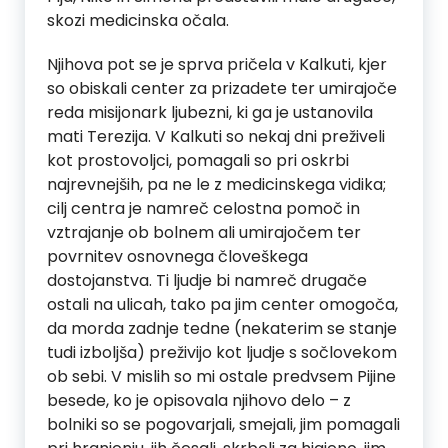
skozi medicinska očala.
Njihova pot se je sprva pričela v Kalkuti, kjer
so obiskali center za prizadete ter umirajoče
reda misijonark ljubezni, ki ga je ustanovila
mati Terezija. V Kalkuti so nekaj dni preživeli
kot prostovoljci, pomagali so pri oskrbi
najrevnejših, pa ne le z medicinskega vidika;
cilj centra je namreč celostna pomoč in
vztrajanje ob bolnem ali umirajočem ter
povrnitev osnovnega človeškega
dostojanstva. Ti ljudje bi namreč drugače
ostali na ulicah, tako pa jim center omogoča,
da morda zadnje tedne (nekaterim se stanje
tudi izboljša) preživijo kot ljudje s sočlovekom
ob sebi. V mislih so mi ostale predvsem Pijine
besede, ko je opisovala njihovo delo – z
bolniki so se pogovarjali, smejali, jim pomagali