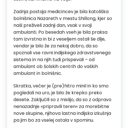
Zadnja postaja medicincev je bila katoliška
bolnišnica Nazareth v mestu Shillong, kjer so
naši preživeli zadnji dan, vsak v svoji
ambulanti. Po besedah vseh je bila praksa
tam izvrstna in bi z veseljem ostali še dlje,
vendar je bilo že za nekaj dobro, da so
spoznali vse ravni indijskega zdravstvenega
sistema in na njih tudi prispevali – od
ambulant ob šolskih centrih do vaških
ambulant in bolnišnic.
Skratka, večer je (pre)hitro minil in ko smo
pogledali na uro, je bilo že krepko preko
desete. Zaključili so z mislijo, da so z odpravo
nenazadnje »pripravili teren« za morebitne
nove skupine, njihova lastna indijska izkušnja
pa jim bo za vselej ostala v spominu.