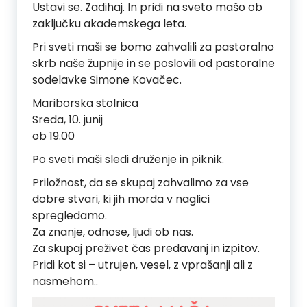
Ustavi se. Zadihaj. In pridi na sveto mašo ob
zaključku akademskega leta.
Pri sveti maši se bomo zahvalili za pastoralno
skrb naše župnije in se poslovili od pastoralne
sodelavke Simone Kovačec.
Mariborska stolnica
Sreda, 10. junij
ob 19.00
Po sveti maši sledi druženje in piknik.
Priložnost, da se skupaj zahvalimo za vse
dobre stvari, ki jih morda v naglici
spregledamo.
Za znanje, odnose, ljudi ob nas.
Za skupaj preživet čas predavanj in izpitov.
Pridi kot si – utrujen, vesel, z vprašanji ali z
nasmehom..