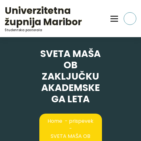
Skip
Univerzitetna
to
Content
župnija Maribor
Študentska pastorala
SVETA MAŠA
OB
ZAKLJUČKU
AKADEMSKE
GA LETA
Home
-
prispevek
-
SVETA MAŠA OB