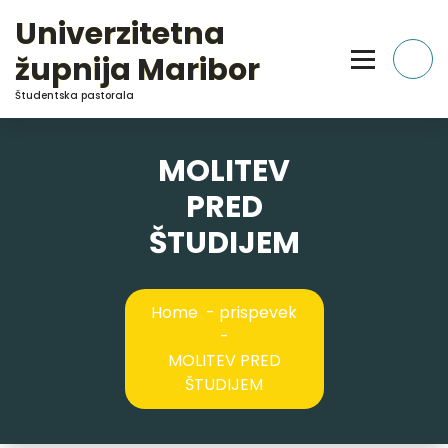
Skip
Univerzitetna
to
Content
župnija Maribor
Študentska pastorala
MOLITEV
PRED
ŠTUDIJEM
Home
-
prispevek
-
MOLITEV PRED
ŠTUDIJEM