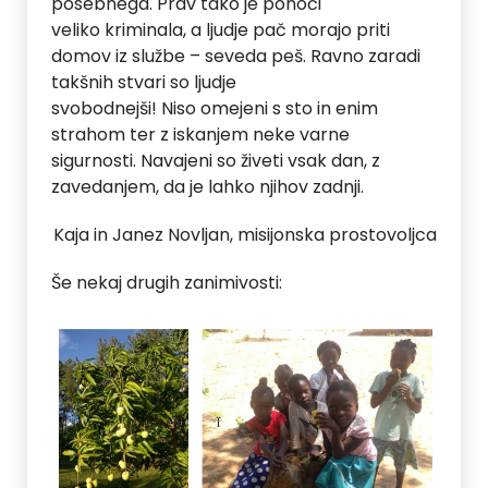
posebnega. Prav tako je ponoči
veliko kriminala, a ljudje pač morajo priti
domov iz službe – seveda peš. Ravno zaradi
takšnih stvari so ljudje
svobodnejši! Niso omejeni s sto in enim
strahom ter z iskanjem neke varne
sigurnosti. Navajeni so živeti vsak dan, z
zavedanjem, da je lahko njihov zadnji.
Kaja in Janez Novljan, misijonska prostovoljca
Še nekaj drugih zanimivosti: