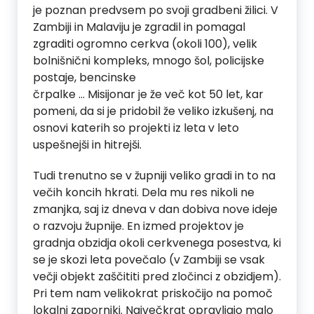
je poznan predvsem po svoji gradbeni žilici. V
Zambiji in Malaviju je zgradil in pomagal
zgraditi ogromno cerkva (okoli 100), velik
bolnišnični kompleks, mnogo šol, policijske
postaje, bencinske
črpalke … Misijonar je že več kot 50 let, kar
pomeni, da si je pridobil že veliko izkušenj, na
osnovi katerih so projekti iz leta v leto
uspešnejši in hitrejši.
Tudi trenutno se v župniji veliko gradi in to na
večih koncih hkrati. Dela mu res nikoli ne
zmanjka, saj iz dneva v dan dobiva nove ideje
o razvoju župnije. En izmed projektov je
gradnja obzidja okoli cerkvenega posestva, ki
se je skozi leta povečalo (v Zambiji se vsak
večji objekt zaščititi pred zločinci z obzidjem).
Pri tem nam velikokrat priskočijo na pomoč
lokalni zaporniki. Največkrat opravljajo malo