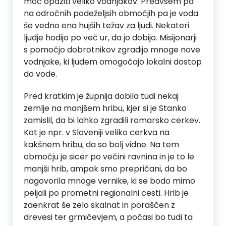
moč opaziti veliko vodnjakov. Predvsem pa
na odročnih podeželjsih območjih pa je voda
še vedno ena hujših težav za ljudi. Nekateri
ljudje hodijo po več ur, da jo dobijo. Misijonarji
s pomočjo dobrotnikov zgradijo mnoge nove
vodnjake, ki ljudem omogočajo lokalni dostop
do vode.
Pred kratkim je župnija dobila tudi nekaj
zemlje na manjšem hribu, kjer si je Stanko
zamislil, da bi lahko zgradili romarsko cerkev.
Kot je npr. v Sloveniji veliko cerkva na
kakšnem hribu, da so bolj vidne. Na tem
območju je sicer po večini ravnina in je to le
manjši hrib, ampak smo prepričani, da bo
nagovorila mnoge vernike, ki se bodo mimo
peljali po prometni regionalni cesti. Hrib je
zaenkrat še zelo skalnat in poraščen z
drevesi ter grmičevjem, a počasi bo tudi ta