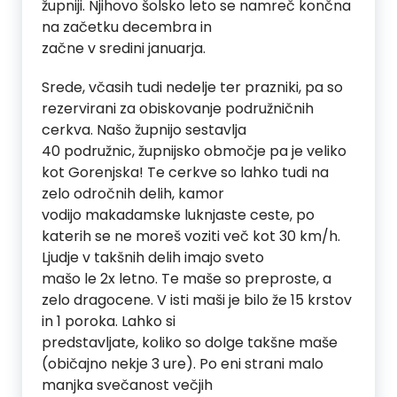
župniji. Njihovo šolsko leto se namreč končna
na začetku decembra in
začne v sredini januarja.
Srede, včasih tudi nedelje ter prazniki, pa so
rezervirani za obiskovanje podružničnih
cerkva. Našo župnijo sestavlja
40 podružnic, župnijsko območje pa je veliko
kot Gorenjska! Te cerkve so lahko tudi na
zelo odročnih delih, kamor
vodijo makadamske luknjaste ceste, po
katerih se ne moreš voziti več kot 30 km/h.
Ljudje v takšnih delih imajo sveto
mašo le 2x letno. Te maše so preproste, a
zelo dragocene. V isti maši je bilo že 15 krstov
in 1 poroka. Lahko si
predstavljate, koliko so dolge takšne maše
(običajno nekje 3 ure). Po eni strani malo
manjka svečanost večjih