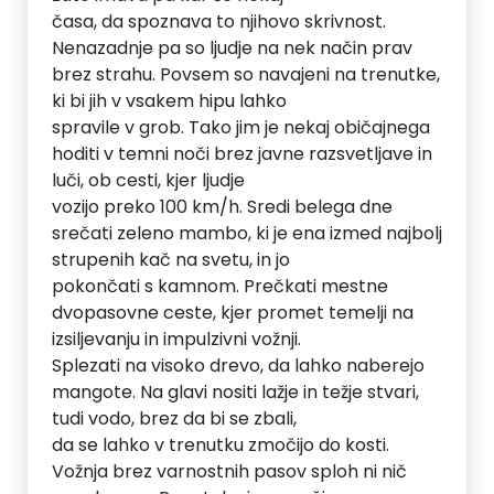
časa, da spoznava to njihovo skrivnost.
Nenazadnje pa so ljudje na nek način prav
brez strahu. Povsem so navajeni na trenutke,
ki bi jih v vsakem hipu lahko
spravile v grob. Tako jim je nekaj običajnega
hoditi v temni noči brez javne razsvetljave in
luči, ob cesti, kjer ljudje
vozijo preko 100 km/h. Sredi belega dne
srečati zeleno mambo, ki je ena izmed najbolj
strupenih kač na svetu, in jo
pokončati s kamnom. Prečkati mestne
dvopasovne ceste, kjer promet temelji na
izsiljevanju in impulzivni vožnji.
Splezati na visoko drevo, da lahko naberejo
mangote. Na glavi nositi lažje in težje stvari,
tudi vodo, brez da bi se zbali,
da se lahko v trenutku zmočijo do kosti.
Vožnja brez varnostnih pasov sploh ni nič