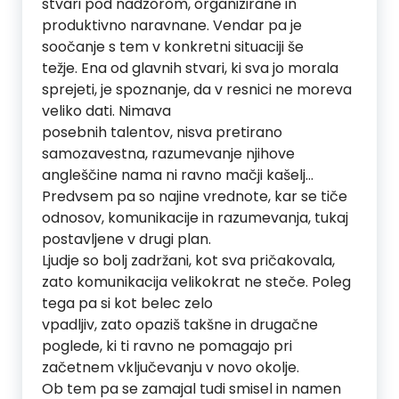
stvari pod nadzorom, organizirane in
produktivno naravnane. Vendar pa je
soočanje s tem v konkretni situaciji še
težje. Ena od glavnih stvari, ki sva jo morala
sprejeti, je spoznanje, da v resnici ne moreva
veliko dati. Nimava
posebnih talentov, nisva pretirano
samozavestna, razumevanje njihove
angleščine nama ni ravno mačji kašelj…
Predvsem pa so najine vrednote, kar se tiče
odnosov, komunikacije in razumevanja, tukaj
postavljene v drugi plan.
Ljudje so bolj zadržani, kot sva pričakovala,
zato komunikacija velikokrat ne steče. Poleg
tega pa si kot belec zelo
vpadljiv, zato opaziš takšne in drugačne
poglede, ki ti ravno ne pomagajo pri
začetnem vključevanju v novo okolje.
Ob tem pa se zamajal tudi smisel in namen