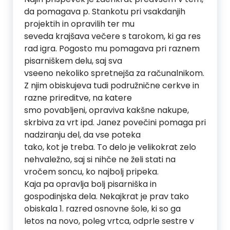
da pomagava p. Stankotu pri vsakdanjih
projektih in opravilih ter mu
seveda krajšava večere s tarokom, ki ga res
rad igra. Pogosto mu pomagava pri raznem
pisarniškem delu, saj sva
vseeno nekoliko spretnejša za računalnikom.
Z njim obiskujeva tudi podružnične cerkve in
razne prireditve, na katere
smo povabljeni, opraviva kakšne nakupe,
skrbiva za vrt ipd. Janez povečini pomaga pri
nadziranju del, da vse poteka
tako, kot je treba. To delo je velikokrat zelo
nehvaležno, saj si nihče ne želi stati na
vročem soncu, ko najbolj pripeka.
Kaja pa opravlja bolj pisarniška in
gospodinjska dela. Nekajkrat je prav tako
obiskala 1. razred osnovne šole, ki so ga
letos na novo, poleg vrtca, odprle sestre v