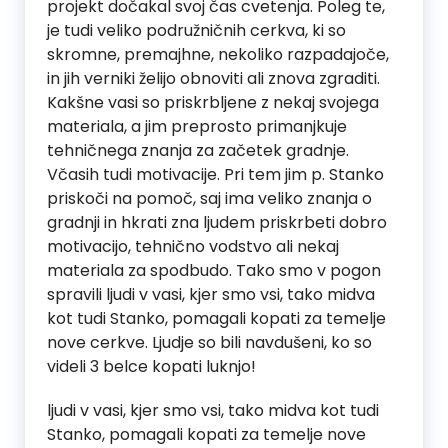
projekt dočakal svoj čas cvetenja. Poleg te,
je tudi veliko podružničnih cerkva, ki so
skromne, premajhne, nekoliko razpadajoče,
in jih verniki želijo obnoviti ali znova zgraditi.
Kakšne vasi so priskrbljene z nekaj svojega
materiala, a jim preprosto primanjkuje
tehničnega znanja za začetek gradnje.
Včasih tudi motivacije. Pri tem jim p. Stanko
priskoči na pomoč, saj ima veliko znanja o
gradnji in hkrati zna ljudem priskrbeti dobro
motivacijo, tehnično vodstvo ali nekaj
materiala za spodbudo. Tako smo v pogon
spravili ljudi v vasi, kjer smo vsi, tako midva
kot tudi Stanko, pomagali kopati za temelje
nove cerkve. Ljudje so bili navdušeni, ko so
videli 3 belce kopati luknjo!
ljudi v vasi, kjer smo vsi, tako midva kot tudi
Stanko, pomagali kopati za temelje nove