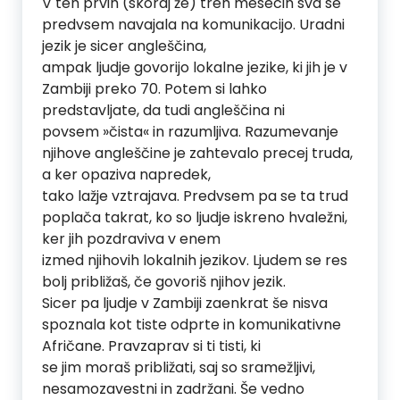
V teh prvih (skoraj že) treh mesecih sva se
predvsem navajala na komunikacijo. Uradni
jezik je sicer angleščina,
ampak ljudje govorijo lokalne jezike, ki jih je v
Zambiji preko 70. Potem si lahko
predstavljate, da tudi angleščina ni
povsem »čista« in razumljiva. Razumevanje
njihove angleščine je zahtevalo precej truda,
a ker opaziva napredek,
tako lažje vztrajava. Predvsem pa se ta trud
poplača takrat, ko so ljudje iskreno hvaležni,
ker jih pozdraviva v enem
izmed njihovih lokalnih jezikov. Ljudem se res
bolj približaš, če govoriš njihov jezik.
Sicer pa ljudje v Zambiji zaenkrat še nisva
spoznala kot tiste odprte in komunikativne
Afričane. Pravzaprav si ti tisti, ki
se jim moraš približati, saj so sramežljivi,
nesamozavestni in zadržani. Še vedno