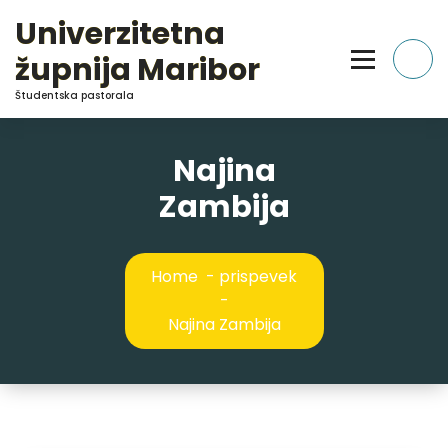
Skip
Univerzitetna
to
Content
župnija Maribor
Študentska pastorala
Najina
Zambija
Home
-
prispevek
-
Najina Zambija