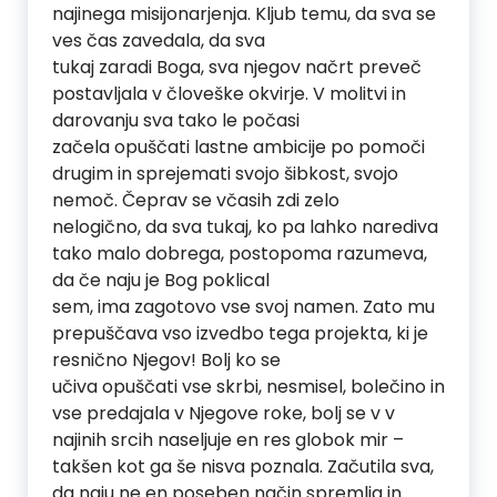
najinega misijonarjenja. Kljub temu, da sva se
ves čas zavedala, da sva
tukaj zaradi Boga, sva njegov načrt preveč
postavljala v človeške okvirje. V molitvi in
darovanju sva tako le počasi
začela opuščati lastne ambicije po pomoči
drugim in sprejemati svojo šibkost, svojo
nemoč. Čeprav se včasih zdi zelo
nelogično, da sva tukaj, ko pa lahko narediva
tako malo dobrega, postopoma razumeva,
da če naju je Bog poklical
sem, ima zagotovo vse svoj namen. Zato mu
prepuščava vso izvedbo tega projekta, ki je
resnično Njegov! Bolj ko se
učiva opuščati vse skrbi, nesmisel, bolečino in
vse predajala v Njegove roke, bolj se v v
najinih srcih naseljuje en res globok mir –
takšen kot ga še nisva poznala. Začutila sva,
da naju ne en poseben način spremlja in