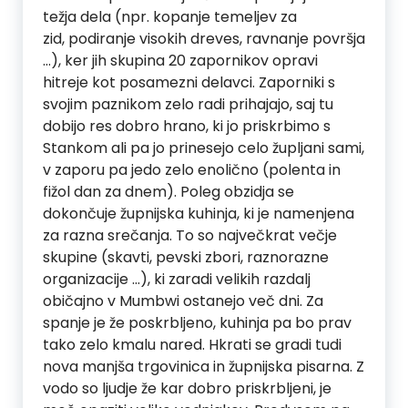
težja dela (npr. kopanje temeljev za
zid, podiranje visokih dreves, ravnanje površja
…), ker jih skupina 20 zapornikov opravi
hitreje kot posamezni delavci. Zaporniki s
svojim paznikom zelo radi prihajajo, saj tu
dobijo res dobro hrano, ki jo priskrbimo s
Stankom ali pa jo prinesejo celo župljani sami,
v zaporu pa jedo zelo enolično (polenta in
fižol dan za dnem). Poleg obzidja se
dokončuje župnijska kuhinja, ki je namenjena
za razna srečanja. To so največkrat večje
skupine (skavti, pevski zbori, raznorazne
organizacije …), ki zaradi velikih razdalj
običajno v Mumbwi ostanejo več dni. Za
spanje je že poskrbljeno, kuhinja pa bo prav
tako zelo kmalu nared. Hkrati se gradi tudi
nova manjša trgovinica in župnijska pisarna. Z
vodo so ljudje že kar dobro priskrbljeni, je