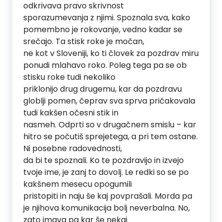
odkrivava pravo skrivnost
sporazumevanja z njimi. Spoznala sva, kako
pomembno je rokovanje, vedno kadar se
srečajo. Ta stisk roke je močan,
ne kot v Sloveniji, ko ti človek za pozdrav miru
ponudi mlahavo roko. Poleg tega pa se ob
stisku roke tudi nekoliko
priklonijo drug drugemu, kar da pozdravu
globlji pomen, čeprav sva sprva pričakovala
tudi kakšen očesni stik in
nasmeh. Odprti so v drugačnem smislu – kar
hitro se počutiš sprejetega, a pri tem ostane.
Ni posebne radovednosti,
da bi te spoznali. Ko te pozdravijo in izvejo
tvoje ime, je zanj to dovolj. Le redki so se po
kakšnem mesecu opogumili
pristopiti in naju še kaj povprašali. Morda pa
je njihova komunikacija bolj neverbalna. No,
zato imava pa kar še nekaj