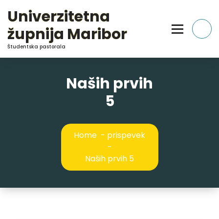
Skip
Univerzitetna
to
Content
župnija Maribor
Študentska pastorala
Naših prvih
5
Home
-
prispevek
-
Naših prvih 5