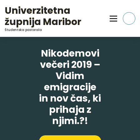
Skip
Univerzitetna
to
Content
župnija Maribor
Študentska pastorala
Nikodemovi
večeri 2019 –
Vidim
emigracije
in nov čas, ki
prihaja z
njimi.?!