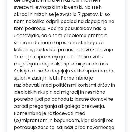
ter beguncih na treh različnih ravneh;
svetovni, evropski in slovenski. Na treh
okroglih mizah se je zvrstilo 7 gostov, ki so
nam nekoliko odprli pogled na dogajanje na
tem področju. Večina poslušalcev nas je
ugotavljala, da o tem problemu premalo
vemo in da marsikaj ostane skritega za
kulisami, posledice pa nas gotovo zadevajo.
Temeljno spoznanje je bilo, da se svet z
migracijami dejansko spreminja in da nas
čakajo oz. se že dogajajo velike spremembe;
sploh v zadnjih letih. Pomembno je
razločevati med političnimi koristmi držav in
ideoloških skupin od migracij in resnično
potrebo ljudi po odhodu iz lastne domovine
zaradi preganjanja ali golega preživetja.
Pomembno je razločevati med
(e)migrantom in beguncem, kjer slednji res
potrebuje zaščite, saj beži pred nevarnostjo