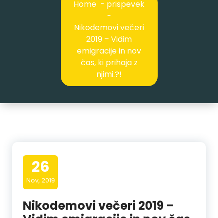
Home
-
prispevek
-
Nikodemovi večeri
2019 – Vidim
emigracije in nov
čas, ki prihaja z
njimi.?!
26
Nov, 2019
Nikodemovi večeri 2019 –