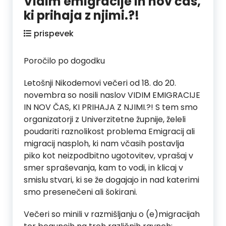
Vidim emigracije in nov čas,
ki prihaja z njimi.?!
prispevek
Poročilo po dogodku
Letošnji Nikodemovi večeri od 18. do 20.
novembra so nosili naslov VIDIM EMIGRACIJE
IN NOV ČAS, KI PRIHAJA Z NJIMI.?! S tem smo
organizatorji z Univerzitetne župnije, želeli
poudariti raznolikost problema Emigracij ali
migracij nasploh, ki nam včasih postavlja
piko kot neizpodbitno ugotovitev, vprašaj v
smer spraševanja, kam to vodi, in klicaj v
smislu stvari, ki se že dogajajo in nad katerimi
smo presenečeni ali šokirani.
Večeri so minili v razmišljanju o (e)migracijah