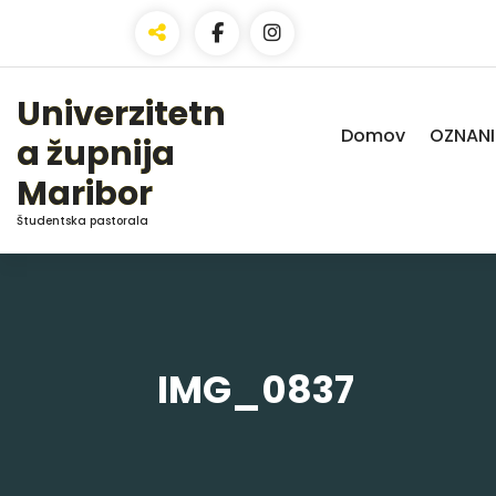
Skip
to
Content
Univerzitetn
Domov
OZNANI
a župnija
Maribor
Študentska pastorala
IMG_0837