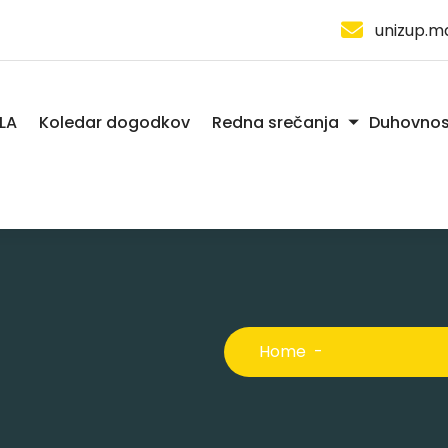
unizup.m
LA
Koledar dogodkov
Redna srečanja
Duhovnos
Home
-