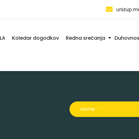
unizup.m
LA
Koledar dogodkov
Redna srečanja
Duhovnos
Home
-