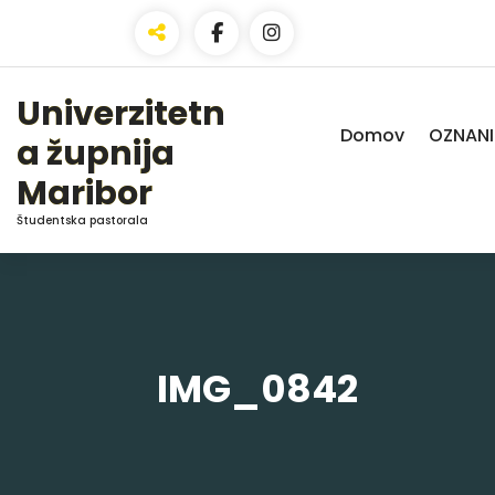
Skip
to
Content
Univerzitetn
Domov
OZNANI
a župnija
Maribor
Študentska pastorala
IMG_0842