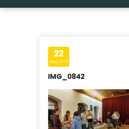
22
Maj, 2023
IMG_0842