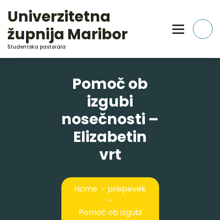
Skip
Univerzitetna
to
Content
župnija Maribor
Študentska pastorala
Pomoč ob
izgubi
nosečnosti –
Elizabetin
vrt
Home
-
prispevek
-
Pomoč ob izgubi