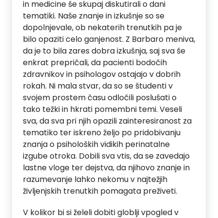
in medicine še skupaj diskutirali o dani
tematiki. Naše znanje in izkušnje so se
dopolnjevale, ob nekaterih trenutkih pa je
bilo opaziti celo ganjenost. Z Barbaro meniva,
da je to bila zares dobra izkušnja, saj sva še
enkrat prepričali, da pacienti bodočih
zdravnikov in psihologov ostajajo v dobrih
rokah. Ni mala stvar, da so se študenti v
svojem prostem času odločili poslušati o
tako težki in hkrati pomembni temi. Veseli
sva, da sva pri njih opazili zainteresiranost za
tematiko ter iskreno željo po pridobivanju
znanja o psiholoških vidikih perinatalne
izgube otroka. Dobili sva vtis, da se zavedajo
lastne vloge ter dejstva, da njihovo znanje in
razumevanje lahko nekomu v najtežjih
življenjskih trenutkih pomagata preživeti.
V kolikor bi si želeli dobiti globlji vpogled v