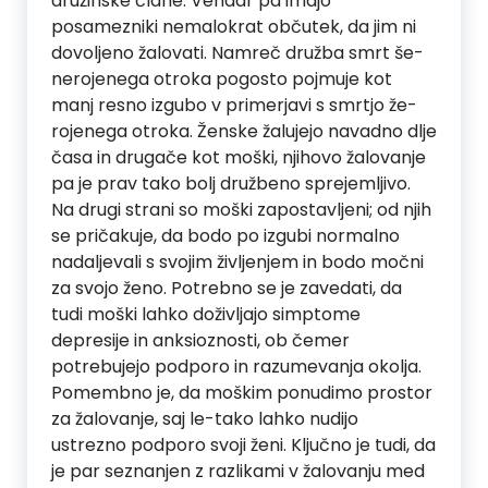
družinske člane. Vendar pa imajo
posamezniki nemalokrat občutek, da jim ni
dovoljeno žalovati. Namreč družba smrt še-
nerojenega otroka pogosto pojmuje kot
manj resno izgubo v primerjavi s smrtjo že-
rojenega otroka. Ženske žalujejo navadno dlje
časa in drugače kot moški, njihovo žalovanje
pa je prav tako bolj družbeno sprejemljivo.
Na drugi strani so moški zapostavljeni; od njih
se pričakuje, da bodo po izgubi normalno
nadaljevali s svojim življenjem in bodo močni
za svojo ženo. Potrebno se je zavedati, da
tudi moški lahko doživljajo simptome
depresije in anksioznosti, ob čemer
potrebujejo podporo in razumevanja okolja.
Pomembno je, da moškim ponudimo prostor
za žalovanje, saj le-tako lahko nudijo
ustrezno podporo svoji ženi. Ključno je tudi, da
je par seznanjen z razlikami v žalovanju med