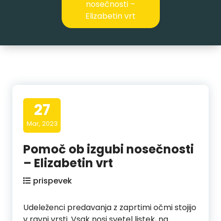
nosečnosti –
Elizabetin vrt
27
Mar, 2023
Pomoč ob izgubi nosečnosti
– Elizabetin vrt
prispevek
Udeleženci predavanja z zaprtimi očmi stojijo
v ravni vrsti. Vsak nosi svetel listek, na