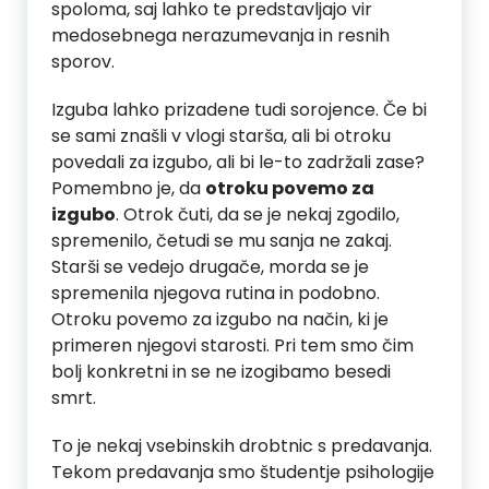
spoloma, saj lahko te predstavljajo vir
medosebnega nerazumevanja in resnih
sporov.
Izguba lahko prizadene tudi sorojence. Če bi
se sami znašli v vlogi starša, ali bi otroku
povedali za izgubo, ali bi le-to zadržali zase?
Pomembno je, da
otroku povemo za
izgubo
. Otrok čuti, da se je nekaj zgodilo,
spremenilo, četudi se mu sanja ne zakaj.
Starši se vedejo drugače, morda se je
spremenila njegova rutina in podobno.
Otroku povemo za izgubo na način, ki je
primeren njegovi starosti. Pri tem smo čim
bolj konkretni in se ne izogibamo besedi
smrt.
To je nekaj vsebinskih drobtnic s predavanja.
Tekom predavanja smo študentje psihologije