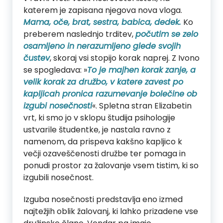
katerem je zapisana njegova nova vloga.
Mama, oče, brat, sestra, babica, dedek.
Ko
preberem naslednjo trditev,
počutim se zelo
osamljeno in nerazumljeno glede svojih
čustev
, skoraj vsi stopijo korak naprej. Z Ivono
se spogledava: »
To je majhen korak zanje, a
velik korak za družbo, v katere zavest po
kapljicah pronica razumevanje bolečine ob
izgubi nosečnosti
«. Spletna stran Elizabetin
vrt, ki smo jo v sklopu študija psihologije
ustvarile študentke, je nastala ravno z
namenom, da prispeva kakšno kapljico k
večji ozaveščenosti družbe ter pomaga in
ponudi prostor za žalovanje vsem tistim, ki so
izgubili nosečnost.
Izguba nosečnosti predstavlja eno izmed
najtežjih oblik žalovanj, ki lahko prizadene vse