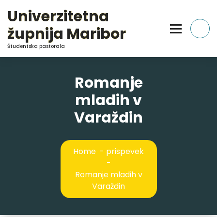
Skip
Univerzitetna
to
Content
župnija Maribor
Študentska pastorala
Romanje
mladih v
Varaždin
Home
-
prispevek
-
Romanje mladih v
Varaždin