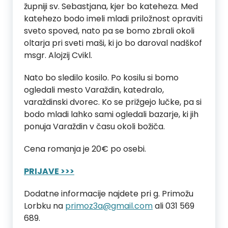
župniji sv. Sebastjana, kjer bo kateheza. Med
katehezo bodo imeli mladi priložnost opraviti
sveto spoved, nato pa se bomo zbrali okoli
oltarja pri sveti maši, ki jo bo daroval nadškof
msgr. Alojzij Cvikl.
Nato bo sledilo kosilo. Po kosilu si bomo
ogledali mesto Varaždin, katedralo,
varaždinski dvorec. Ko se prižgejo lučke, pa si
bodo mladi lahko sami ogledali bazarje, ki jih
ponuja Varaždin v času okoli božiča.
Cena romanja je 20€ po osebi.
PRIJAVE >>>
Dodatne informacije najdete pri g. Primožu
Lorbku na
primoz3a@gmail.com
ali 031 569
689.