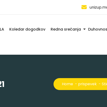
unizup.m
LA
Koledar dogodkov
Redna srečanja
Duhovnos
21
Home
-
prispevek
-
St