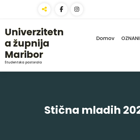
Skip
to
Content
Univerzitetn
Domov
OZNANI
a župnija
Maribor
Študentska pastorala
Stična mladih 20