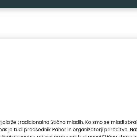
odvijala že tradicionalna Stična mladih. Ko smo se mladi zbral
as je tudi predsednik Pahor in organizatorji prireditve. Nato
skimi glasovi so pri njej prepevali tudi pevci Stična zbora in