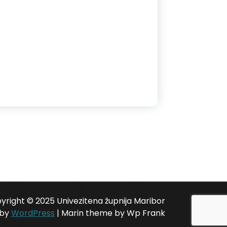
yright © 2025 Univezitena župnija Maribor
 by
WordPress
|
Marin theme by Wp Frank