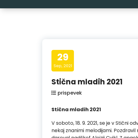
29
Sep, 2021
Stična mladih 2021
prispevek
Stična mladih 2021
V soboto, 18. 9. 2021, se je v Stični 
nekaj znanimi melodijami. Pozdravil n
daroval nadškof Alojzij Cvikl. Z angel