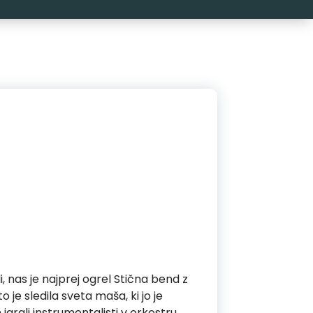
i, nas je najprej ogrel Stična bend z
 je sledila sveta maša, ki jo je
 igrali instrumentalisti v orkestru.