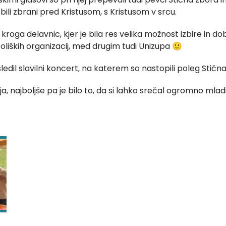
 bili zbrani pred Kristusom, s Kristusom v srcu.
kroga delavnic, kjer je bila res velika možnost izbire in dob
toliških organizacij, med drugim tudi Unizupa 🙂
sledil slavilni koncert, na katerem so nastopili poleg Stič
ja, najboljše pa je bilo to, da si lahko srečal ogromno mladi