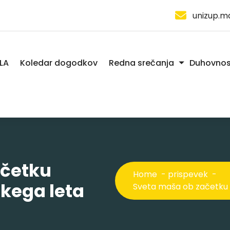
unizup.m
LA
Koledar dogodkov
Redna srečanja
Duhovnos
ačetku
Home
-
prispevek
-
kega leta
Sveta maša ob začetku