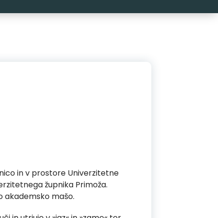
ico in v prostore Univerzitetne
verzitetnega župnika Primoža.
vesno akademsko mašo.
či in utrjuje v »jaz« in »zame« ter