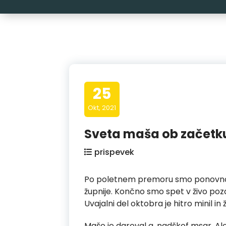
25
Okt, 2021
Sveta maša ob začetk
prispevek
Po poletnem premoru smo ponovno zak
župnije. Končno smo spet v živo poz
Uvajalni del oktobra je hitro minil in
Mašo je daroval g. nadškof msgr. Alojzi