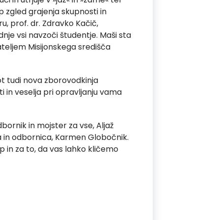
 zgled grajenja skupnosti in
u, prof. dr. Zdravko Kačič,
nje vsi navzoči študentje. Maši sta
ateljem Misijonskega središča
kot tudi nova zborovodkinja
 in veselja pri opravljanju vama
ornik in mojster za vse, Aljaž
ka in odbornica, Karmen Globočnik.
zup in za to, da vas lahko kličemo