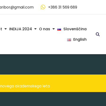
aribor@gmail.com
+386 31 569 689
Slovenščina
t
INDIJA 2024
O nas
English
 novega akademskega leta