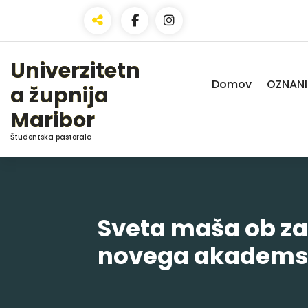
Skip
to
Content
Univerzitetn
Domov
OZNANI
a župnija
Maribor
Študentska pastorala
Sveta maša ob z
novega akadems