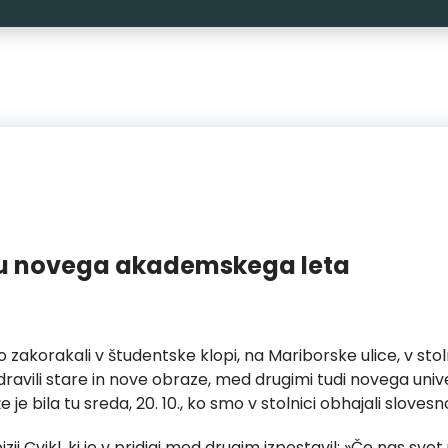
u novega akademskega leta
orakali v študentske klopi, na Mariborske ulice, v stoln
dravili stare in nove obraze, med drugimi tudi novega uni
 že je bila tu sreda, 20. 10., ko smo v stolnici obhajali slo
j Cvikl, ki je v pridigi med drugim izpostavil: »Če nas svet u