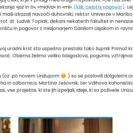
anja »jaz in ti«, »midva« in »mi«.
(klik: celotni nagovor)
Lep
i maši izkazali navzoči duhovniki, rektor Univerze v Maribor
. dr. Ludvik Toplak, dekani nekaterih fakultet in nenazad
orišču in pogovor z misijonarjem Danilom Lisjakom in ravn
. Svoj uradni krst sta uspešno prestala tako župnik Primož 
rič. Obema želimo veliko blagoslova, poguma, vztrajnosti
oz. po novem Unižupom 😊 ) so se poslovili dolgoletni odb
iha in odbornica, Martina Ješovnik, ter Vdihova kahonist
vse projekte, ki ste jih izpeljali, ideje, ki so poživele Uni