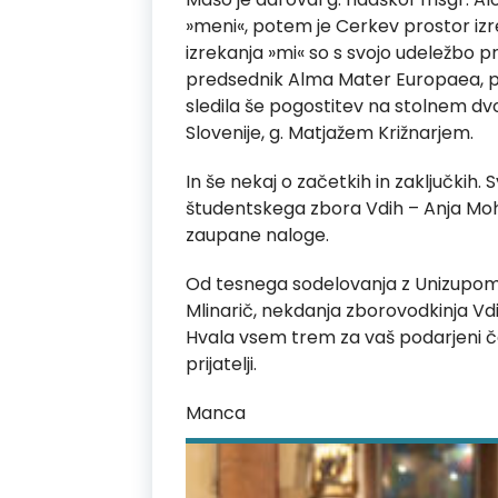
»meni«, potem je Cerkev prostor izrek
izrekanja »mi« so s svojo udeležbo pr
predsednik Alma Mater Europaea, prof
sledila še pogostitev na stolnem dv
Slovenije, g. Matjažem Križnarjem.
In še nekaj o začetkih in zaključkih
študentskega zbora Vdih – Anja Moho
zaupane naloge.
Od tesnega sodelovanja z Unizupom (
Mlinarič, nekdanja zborovodkinja Vd
Hvala vsem trem za vaš podarjeni čas, 
prijatelji.
Manca