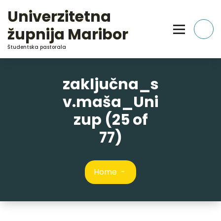
Skip
Univerzitetna
to
Content
župnija Maribor
Študentska pastorala
zaključna_s
v.maša_Uni
zup (25 of
77)
Home
-