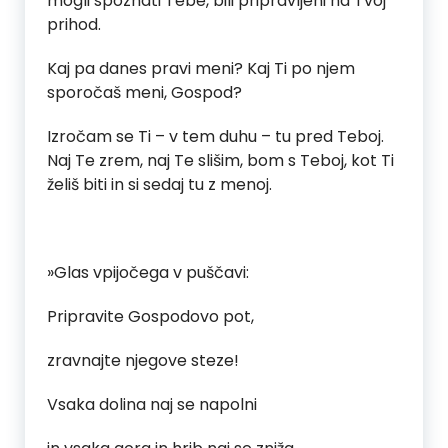
mogli spoznati Tebe, bili pripravljeni na Tvoj
prihod.
Kaj pa danes pravi meni? Kaj Ti po njem
sporočaš meni, Gospod?
Izročam se Ti – v tem duhu – tu pred Teboj.
Naj Te zrem, naj Te slišim, bom s Teboj, kot Ti
želiš biti in si sedaj tu z menoj.
»Glas vpijočega v puščavi:
Pripravite Gospodovo pot,
zravnajte njegove steze!
Vsaka dolina naj se napolni