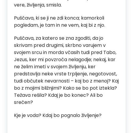
vere, življenja, smisla.
Puščava, ki se ji ne zdi konca; kamorkoli
pogledam, je tam in ne vem, kaj bi z njo.
Puščava, za katero se zna zgoditi, da jo
skrivam pred drugimi, skrbno varujem v
svojem srcu in morda včasih tudi pred Tabo,
Jezus, ker mi povzroča nelagodje; nekaj, kar
ne želim imeti v svojem življenju, ker
predstavlja neke vrste trpljenje, negotovost,
tudi občutek nevarnosti – kaj bo z menoj? Kaj
bo z mojimi bližnjimi? Kako se bo pot iztekla?
Težava rešila? Kdaj je bo konec? Ali bo
srečen?
Kje je voda? Kdaj bo pognalo življenje?