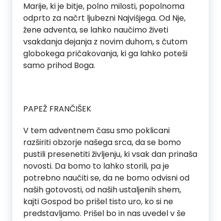
Marije, ki je bitje, polno milosti, popolnoma
odprto za načrt ljubezni Najvišjega. Od Nje,
žene adventa, se lahko naučimo živeti
vsakdanja dejanja z novim duhom, s čutom
globokega pričakovanja, ki ga lahko poteši
samo prihod Boga.
PAPEŽ FRANČIŠEK
V tem adventnem času smo poklicani
razširiti obzorje našega srca, da se bomo
pustili presenetiti življenju, ki vsak dan prinaša
novosti. Da bomo to lahko storili, pa je
potrebno naučiti se, da ne bomo odvisni od
naših gotovosti, od naših ustaljenih shem,
kajti Gospod bo prišel tisto uro, ko si ne
predstavljamo. Prišel bo in nas uvedel v še