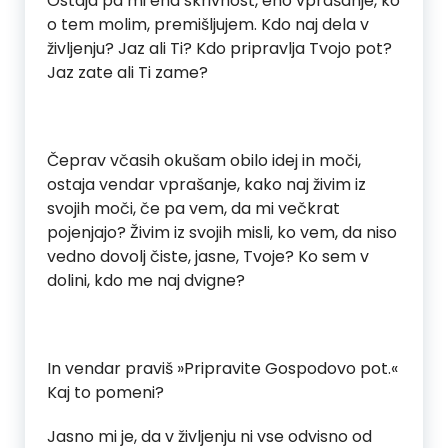
Ostaja pa mi ena skrivnost, eno vprašanje, ko
o tem molim, premišljujem. Kdo naj dela v
življenju? Jaz ali Ti? Kdo pripravlja Tvojo pot?
Jaz zate ali Ti zame?
Čeprav včasih okušam obilo idej in moči,
ostaja vendar vprašanje, kako naj živim iz
svojih moči, če pa vem, da mi večkrat
pojenjajo? Živim iz svojih misli, ko vem, da niso
vedno dovolj čiste, jasne, Tvoje? Ko sem v
dolini, kdo me naj dvigne?
In vendar praviš »Pripravite Gospodovo pot.«
Kaj to pomeni?
Jasno mi je, da v življenju ni vse odvisno od