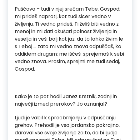
Puščava – tudi v njej srečam Tebe, Gospod;
mi prideš naproti, kot tudi sicer vedno v
življenju. Ti vedno prideš. Ti želiš biti vedno z
menoj in mi dati okušati polnost življenja in
veselja in veš, bolj kot jaz, da to lahko živim le
s Teboj … zato mi vedno znova odpuščaš, ko
oddidem drugam; me iščeš, sprejemaš k sebi
vedno znova. Prosim, sprejmi me tudi sedaj,
Gospod.
Kako je to pot hodil Janez Krstnik, zadnji in
največji izmed prerokov? Jo oznanjal?
Ljudi je vabil k spreobrnjenju v odpuščanju
grehov. Prehodil je vso jordansko pokrajino,
daroval vse svoje življenje za to, da bi ljudje