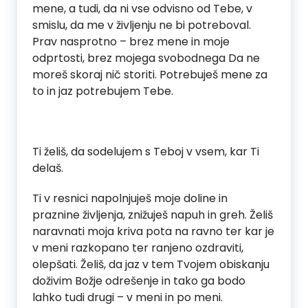
mene, a tudi, da ni vse odvisno od Tebe, v
smislu, da me v življenju ne bi potreboval.
Prav nasprotno – brez mene in moje
odprtosti, brez mojega svobodnega Da ne
moreš skoraj nič storiti. Potrebuješ mene za
to in jaz potrebujem Tebe.
Ti želiš, da sodelujem s Teboj v vsem, kar Ti
delaš.
Ti v resnici napolnjuješ moje doline in
praznine življenja, znižuješ napuh in greh. Želiš
naravnati moja kriva pota na ravno ter kar je
v meni razkopano ter ranjeno ozdraviti,
olepšati. Želiš, da jaz v tem Tvojem obiskanju
doživim Božje odrešenje in tako ga bodo
lahko tudi drugi – v meni in po meni.