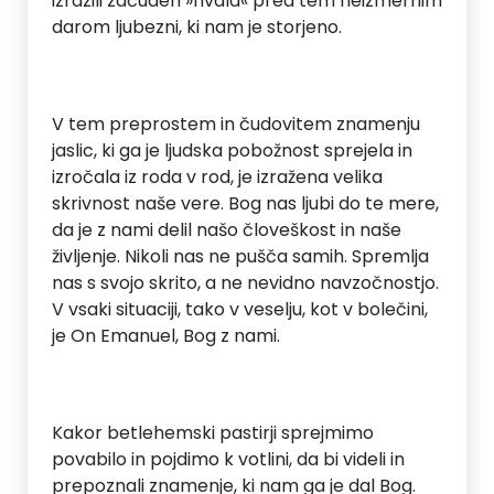
izrazili začuden »hvala« pred tem neizmernim
darom ljubezni, ki nam je storjeno.
V tem preprostem in čudovitem znamenju
jaslic, ki ga je ljudska pobožnost sprejela in
izročala iz roda v rod, je izražena velika
skrivnost naše vere. Bog nas ljubi do te mere,
da je z nami delil našo človeškost in naše
življenje. Nikoli nas ne pušča samih. Spremlja
nas s svojo skrito, a ne nevidno navzočnostjo.
V vsaki situaciji, tako v veselju, kot v bolečini,
je On Emanuel, Bog z nami.
Kakor betlehemski pastirji sprejmimo
povabilo in pojdimo k votlini, da bi videli in
prepoznali znamenje, ki nam ga je dal Bog.