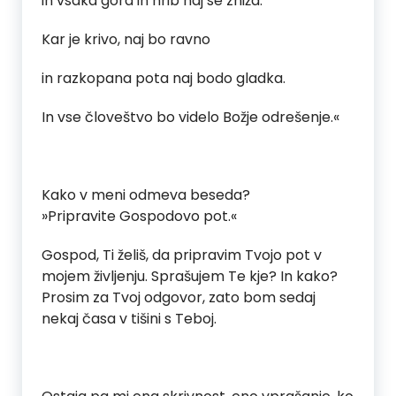
in vsaka gora in hrib naj se zniža.
Kar je krivo, naj bo ravno
in razkopana pota naj bodo gladka.
In vse človeštvo bo videlo Božje odrešenje.«
Kako v meni odmeva beseda?
»Pripravite Gospodovo pot.«
Gospod, Ti želiš, da pripravim Tvojo pot v
mojem življenju. Sprašujem Te kje? In kako?
Prosim za Tvoj odgovor, zato bom sedaj
nekaj časa v tišini s Teboj.