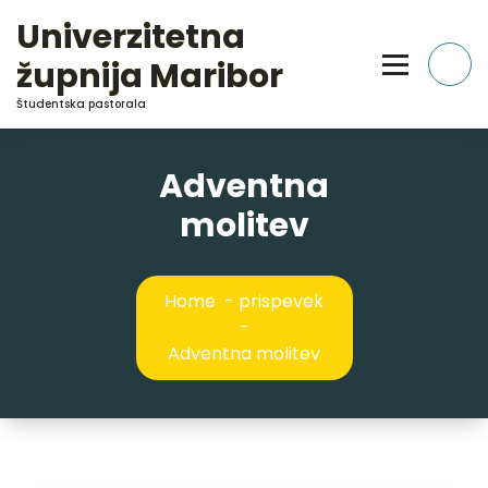
Skip
Univerzitetna
to
Content
župnija Maribor
Študentska pastorala
Adventna
molitev
Home
-
prispevek
-
Adventna molitev