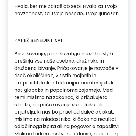
Hvala, ker me zbiraš ob sebi. Hvala za Tvojo
navzočnost, za Tvojo besedo, Tvojo ljubezen.
PAPEŽ BENEDIKT XVI
Pričakovanje, pričakovati, je razsežnost, ki
prešinja vse naše osebno, družinsko in
družbeno bivanje. Pričakovanje je navzoče v
tisoč okoliščinah, v tistih majhnih in
preprostih kakor tudi najpomembnejših, ki
nas globoko in popolnoma zajamejo. Med
temi mislimo na zakonca, ki pričakujeta
otroka; na pričakovanje sorodnika ali
prijatelja, ki nas bo prišel od daleč obiskat,
mislimo na mladostnika, ki čaka na rezultat
odločilnega izpita ali na pogovor o zaposlitvi.
Mislimo tudi na čustvene odnose, na srečanje