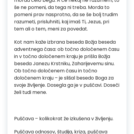
morda celo bega. A če nekaj ne razumem, to
še ne pomeni, da tega ni treba. Morda to
pomeni prav nasprotno, da se še bolj trudim
razumeti, prisluhniti, kaj imaš Ti, Jezus, pri
tem ali o tem, meni za povedat.
Kot nam kaže izbrana beseda Božja beseda
adventnega časa: ob točno določenem času
in v točno določenem kraju je prišla Božja
beseda Janezu Krstniku, Zaharijevemu sinu.
Ob točno določenem času in točno
določenem kraju – je slišal besedo Boga za
svoje življenje. Dosegla ga je v puščavi. Doseči
želi tudi mene.
Puščava – kolikokrat že izkušena v življenju.
Puščava odnosov, študija, kriza, puščava