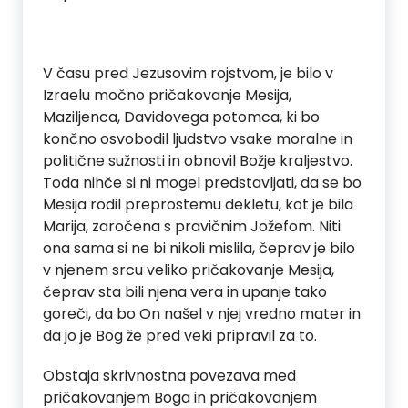
V času pred Jezusovim rojstvom, je bilo v
Izraelu močno pričakovanje Mesija,
Maziljenca, Davidovega potomca, ki bo
končno osvobodil ljudstvo vsake moralne in
politične sužnosti in obnovil Božje kraljestvo.
Toda nihče si ni mogel predstavljati, da se bo
Mesija rodil preprostemu dekletu, kot je bila
Marija, zaročena s pravičnim Jožefom. Niti
ona sama si ne bi nikoli mislila, čeprav je bilo
v njenem srcu veliko pričakovanje Mesija,
čeprav sta bili njena vera in upanje tako
goreči, da bo On našel v njej vredno mater in
da jo je Bog že pred veki pripravil za to.
Obstaja skrivnostna povezava med
pričakovanjem Boga in pričakovanjem