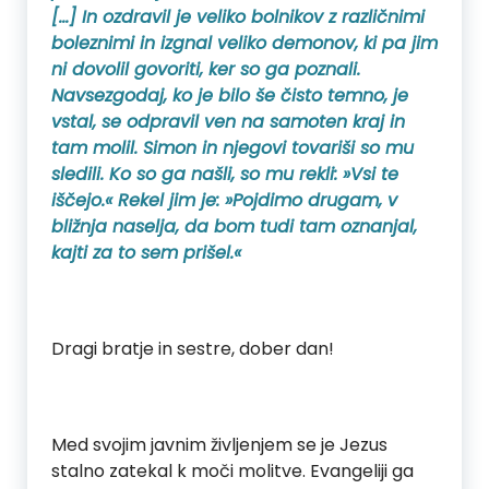
[…] In ozdravil je veliko bolnikov z različnimi
boleznimi in izgnal veliko demonov, ki pa jim
ni dovolil govoriti, ker so ga poznali.
Navsezgodaj, ko je bilo še čisto temno, je
vstal, se odpravil ven na samoten kraj in
tam molil. Simon in njegovi tovariši so mu
sledili. Ko so ga našli, so mu rekli: »Vsi te
iščejo.« Rekel jim je: »Pojdimo drugam, v
bližnja naselja, da bom tudi tam oznanjal,
kajti za to sem prišel.«
Dragi bratje in sestre, dober dan!
Med svojim javnim življenjem se je Jezus
stalno zatekal k moči molitve. Evangeliji ga