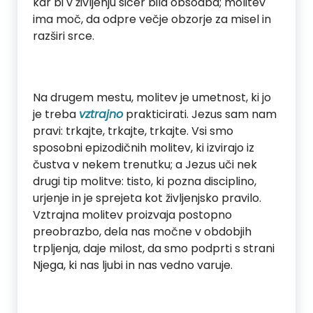
kar bi v življenju sicer bila obsodba; molitev
ima moč, da odpre večje obzorje za misel in
razširi srce.
Na drugem mestu, molitev je umetnost, ki jo
je treba
vztrajno
prakticirati. Jezus sam nam
pravi: trkajte, trkajte, trkajte. Vsi smo
sposobni epizodičnih molitev, ki izvirajo iz
čustva v nekem trenutku; a Jezus uči nek
drugi tip molitve: tisto, ki pozna disciplino,
urjenje in je sprejeta kot življenjsko pravilo.
Vztrajna molitev proizvaja postopno
preobrazbo, dela nas močne v obdobjih
trpljenja, daje milost, da smo podprti s strani
Njega, ki nas ljubi in nas vedno varuje.