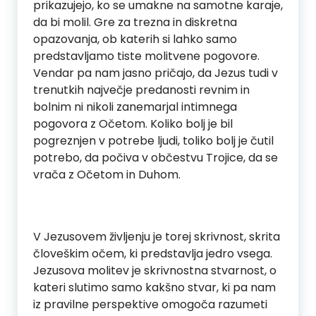
prikazujejo, ko se umakne na samotne karaje,
da bi molil. Gre za trezna in diskretna
opazovanja, ob katerih si lahko samo
predstavljamo tiste molitvene pogovore.
Vendar pa nam jasno pričajo, da Jezus tudi v
trenutkih največje predanosti revnim in
bolnim ni nikoli zanemarjal intimnega
pogovora z Očetom. Koliko bolj je bil
pogreznjen v potrebe ljudi, toliko bolj je čutil
potrebo, da počiva v občestvu Trojice, da se
vrača z Očetom in Duhom.
V Jezusovem življenju je torej skrivnost, skrita
človeškim očem, ki predstavlja jedro vsega.
Jezusova molitev je skrivnostna stvarnost, o
kateri slutimo samo kakšno stvar, ki pa nam
iz pravilne perspektive omogoča razumeti