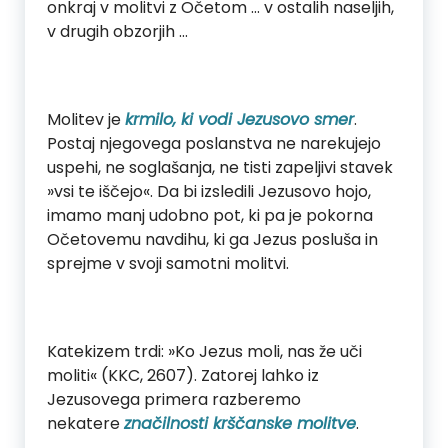
onkraj v molitvi z Očetom … v ostalih naseljih,
v drugih obzorjih …
Molitev je
krmilo, ki vodi Jezusovo smer
.
Postaj njegovega poslanstva ne narekujejo
uspehi, ne soglašanja, ne tisti zapeljivi stavek
»vsi te iščejo«. Da bi izsledili Jezusovo hojo,
imamo manj udobno pot, ki pa je pokorna
Očetovemu navdihu, ki ga Jezus posluša in
sprejme v svoji samotni molitvi.
Katekizem trdi: »Ko Jezus moli, nas že uči
moliti« (KKC, 2607). Zatorej lahko iz
Jezusovega primera razberemo
nekatere
značilnosti krščanske molitve
.