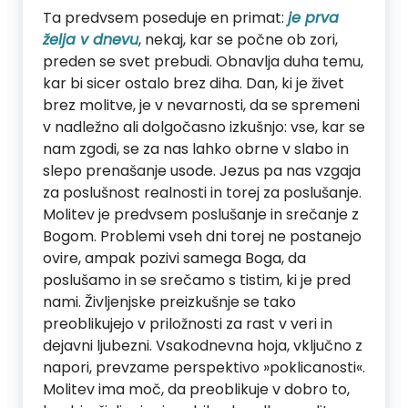
Ta predvsem poseduje en primat:
je prva
želja v dnevu
, nekaj, kar se počne ob zori,
preden se svet prebudi. Obnavlja duha temu,
kar bi sicer ostalo brez diha. Dan, ki je živet
brez molitve, je v nevarnosti, da se spremeni
v nadležno ali dolgočasno izkušnjo: vse, kar se
nam zgodi, se za nas lahko obrne v slabo in
slepo prenašanje usode. Jezus pa nas vzgaja
za poslušnost realnosti in torej za poslušanje.
Molitev je predvsem poslušanje in srečanje z
Bogom. Problemi vseh dni torej ne postanejo
ovire, ampak pozivi samega Boga, da
poslušamo in se srečamo s tistim, ki je pred
nami. Življenjske preizkušnje se tako
preoblikujejo v priložnosti za rast v veri in
dejavni ljubezni. Vsakodnevna hoja, vključno z
napori, prevzame perspektivo »poklicanosti«.
Molitev ima moč, da preoblikuje v dobro to,