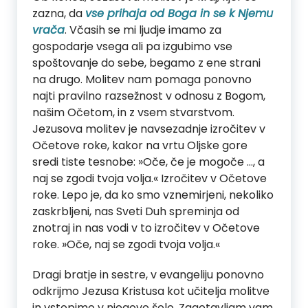
zazna, da
vse prihaja od Boga in se k Njemu
vrača
. Včasih se mi ljudje imamo za
gospodarje vsega ali pa izgubimo vse
spoštovanje do sebe, begamo z ene strani
na drugo. Molitev nam pomaga ponovno
najti pravilno razsežnost v odnosu z Bogom,
našim Očetom, in z vsem stvarstvom.
Jezusova molitev je navsezadnje izročitev v
Očetove roke, kakor na vrtu Oljske gore
sredi tiste tesnobe: »Oče, če je mogoče …, a
naj se zgodi tvoja volja.« Izročitev v Očetove
roke. Lepo je, da ko smo vznemirjeni, nekoliko
zaskrbljeni, nas Sveti Duh spreminja od
znotraj in nas vodi v to izročitev v Očetove
roke. »Oče, naj se zgodi tvoja volja.«
Dragi bratje in sestre, v evangeliju ponovno
odkrijmo Jezusa Kristusa kot učitelja molitve
in vstopimo v njegovo šolo. Zagotavljam vam,