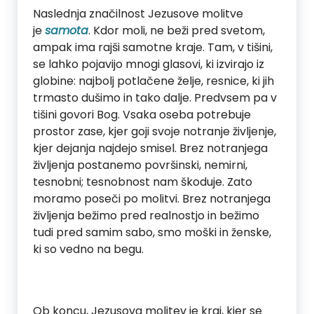
Naslednja značilnost Jezusove molitve
je
samota
. Kdor moli, ne beži pred svetom,
ampak ima rajši samotne kraje. Tam, v tišini,
se lahko pojavijo mnogi glasovi, ki izvirajo iz
globine: najbolj potlačene želje, resnice, ki jih
trmasto dušimo in tako dalje. Predvsem pa v
tišini govori Bog. Vsaka oseba potrebuje
prostor zase, kjer goji svoje notranje življenje,
kjer dejanja najdejo smisel. Brez notranjega
življenja postanemo površinski, nemirni,
tesnobni; tesnobnost nam škoduje. Zato
moramo poseči po molitvi. Brez notranjega
življenja bežimo pred realnostjo in bežimo
tudi pred samim sabo, smo moški in ženske,
ki so vedno na begu.
Ob koncu, Jezusova molitev je kraj, kjer se