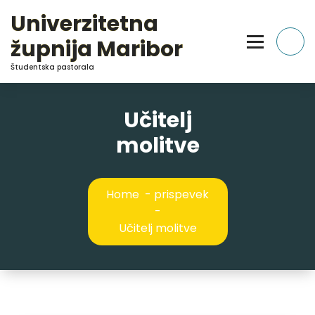
Skip
Univerzitetna
to
Content
župnija Maribor
Študentska pastorala
Učitelj
molitve
Home
-
prispevek
-
Učitelj molitve