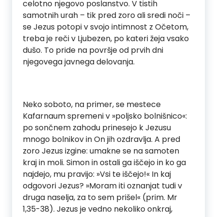
celotno njegovo poslanstvo. V tistih
samotnih urah – tik pred zoro ali sredi noči –
se Jezus potopi v svojo intimnost z Očetom,
treba je reči v Ljubezen, po kateri žeja vsako
dušo. To pride na površje od prvih dni
njegovega javnega delovanja.
Neko soboto, na primer, se mestece
Kafarnaum spremeni v »poljsko bolnišnico«:
po sončnem zahodu prinesejo k Jezusu
mnogo bolnikov in On jih ozdravlja. A pred
zoro Jezus izgine: umakne se na samoten
kraj in moli. Simon in ostali ga iščejo in ko ga
najdejo, mu pravijo: »Vsi te iščejo!« In kaj
odgovori Jezus? »Moram iti oznanjat tudi v
druga naselja, za to sem prišel« (prim. Mr
1,35-38). Jezus je vedno nekoliko onkraj,