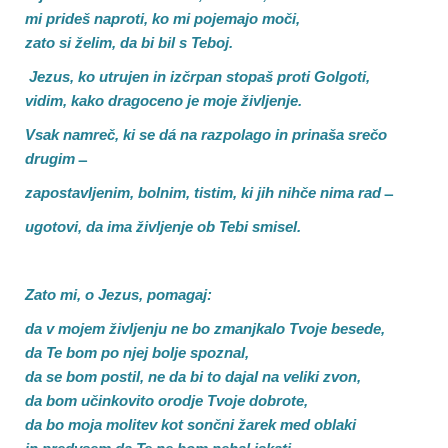
mi prideš naproti, ko mi pojemajo moči,
zato si želim, da bi bil s Teboj.
Jezus, ko utrujen in izčrpan stopaš proti Golgoti,
vidim, kako dragoceno je moje življenje.
Vsak namreč, ki se dá na razpolago in prinaša srečo
drugim ̶
zapostavljenim, bolnim, tistim, ki jih nihče nima rad ̶
ugotovi, da ima življenje ob Tebi smisel.
Zato mi, o Jezus, pomagaj:
da v mojem življenju ne bo zmanjkalo Tvoje besede,
da Te bom po njej bolje spoznal,
da se bom postil, ne da bi to dajal na veliki zvon,
da bom učinkovito orodje Tvoje dobrote,
da bo moja molitev kot sončni žarek med oblaki