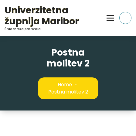
Skip
Univerzitetna
to
Content
župnija Maribor
Študentska pastorala
Postna
molitev 2
Home
-
Postna molitev 2