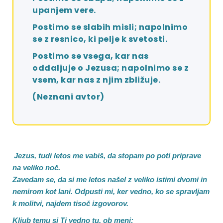
upanjem vere.
Postimo se slabih misli; napolnimo
se z resnico, ki pelje k svetosti.
Postimo se vsega, kar nas
oddaljuje o Jezusa; napolnimo se z
vsem, kar nas z njim zbližuje.
(Neznani avtor)
Jezus,
tudi letos me vabiš, da stopam po poti priprave
na veliko noč.
Zavedam se, da si me letos našel z veliko istimi dvomi in
nemirom kot lani. Odpusti mi, ker vedno, ko se spravljam
k molitvi, najdem tisoč izgovorov.
Kljub temu si Ti vedno tu, ob meni;