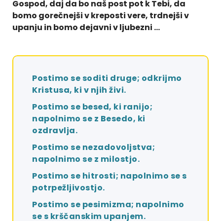
Gospod, daj da bo naš post pot k Tebi, da
bomo gorečnejši v kreposti vere, trdnejši v
upanju in bomo dejavni v ljubezni …
Postimo se soditi druge; odkrijmo
Kristusa, ki v njih živi.
Postimo se besed, ki ranijo;
napolnimo se z Besedo, ki
ozdravlja.
Postimo se nezadovoljstva;
napolnimo se z milostjo.
Postimo se hitrosti; napolnimo se s
potrpežljivostjo.
Postimo se pesimizma; napolnimo
se s krščanskim upanjem.