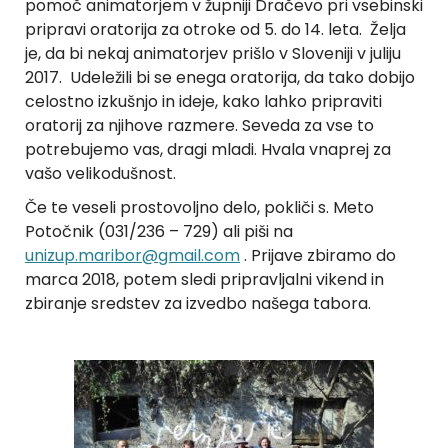
pomoč animatorjem v župniji Dračevo pri vsebinski
pripravi oratorija za otroke od 5. do 14. leta. Želja
je, da bi nekaj animatorjev prišlo v Sloveniji v juliju
2017. Udeležili bi se enega oratorija, da tako dobijo
celostno izkušnjo in ideje, kako lahko pripraviti
oratorij za njihove razmere. Seveda za vse to
potrebujemo vas, dragi mladi. Hvala vnaprej za
vašo velikodušnost.
Če te veseli prostovoljno delo, pokliči s. Meto
Potočnik (031/236 – 729) ali piši na
unizup.maribor@gmail.com
. Prijave zbiramo do
marca 2018, potem sledi pripravljalni vikend in
zbiranje sredstev za izvedbo našega tabora.