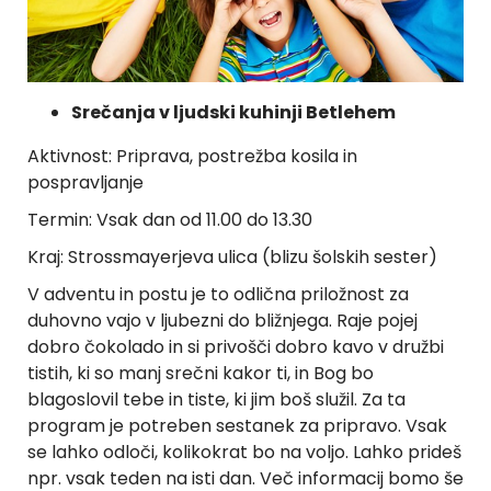
Srečanja v ljudski kuhinji Betlehem
Aktivnost: Priprava, postrežba kosila in
pospravljanje
Termin: Vsak dan od 11.00 do 13.30
Kraj: Strossmayerjeva ulica (blizu šolskih sester)
V adventu in postu je to odlična priložnost za
duhovno vajo v ljubezni do bližnjega. Raje pojej
dobro čokolado in si privošči dobro kavo v družbi
tistih, ki so manj srečni kakor ti, in Bog bo
blagoslovil tebe in tiste, ki jim boš služil. Za ta
program je potreben sestanek za pripravo. Vsak
se lahko odloči, kolikokrat bo na voljo. Lahko prideš
npr. vsak teden na isti dan. Več informacij bomo še