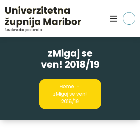
Skip
Univerzitetna
to
Content
župnija Maribor
Študentska pastorala
zMigaj se
ven! 2018/19
Home
-
zMigaj se ven!
2018/19