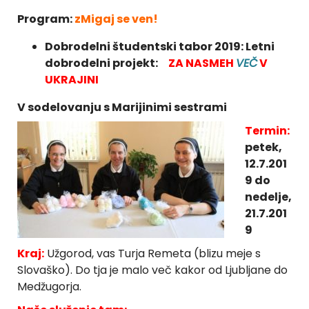
Program:
z
Migaj se ven!
Dobrodelni študentski tabor 2019:
Letni
dobrodelni projekt:
ZA NASMEH
VEČ
V
UKRAJINI
V sodelovanju s Marijinimi sestrami
Termin:
petek,
12.7.201
9 do
nedelje,
21.7.201
9
Kraj:
Užgorod, vas Turja Remeta (blizu meje s
Slovaško). Do tja je malo več kakor od Ljubljane do
Medžugorja.