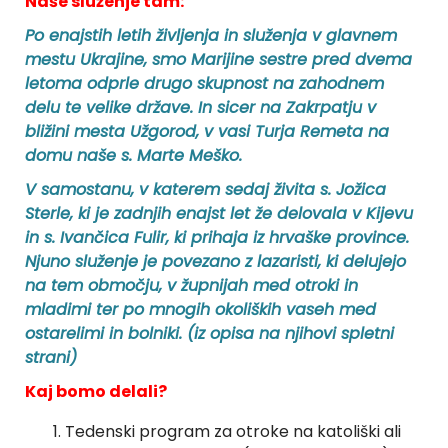
Naše služenje tam:
Po enajstih letih življenja in služenja v glavnem
mestu Ukrajine, smo Marijine sestre pred dvema
letoma odprle drugo skupnost na zahodnem
delu te velike države. In sicer na Zakrpatju v
bližini mesta Užgorod, v vasi Turja Remeta na
domu naše s. Marte Meško.
V samostanu, v katerem sedaj živita s. Jožica
Sterle, ki je zadnjih enajst let že delovala v Kijevu
in s. Ivančica Fulir, ki prihaja iz hrvaške province.
Njuno služenje je povezano z lazaristi, ki delujejo
na tem območju, v župnijah med otroki in
mladimi ter po mnogih okoliških vaseh med
ostarelimi in bolniki. (iz opisa na njihovi spletni
strani)
Kaj bomo delali?
Tedenski program za otroke na katoliški ali