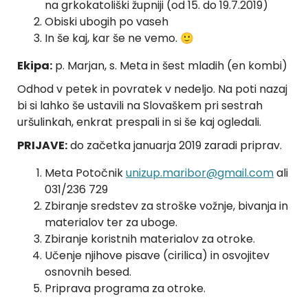
na grkokatoliški župniji (od 15. do 19.7.2019)
Obiski ubogih po vaseh
In še kaj, kar še ne vemo. 🙂
Ekipa:
p. Marjan, s. Meta in šest mladih (en kombi)
Odhod v petek in povratek v nedeljo. Na poti nazaj
bi si lahko še ustavili na Slovaškem pri sestrah
uršulinkah, enkrat prespali in si še kaj ogledali.
PRIJAVE:
do začetka januarja 2019 zaradi priprav.
Meta Potočnik
unizup.maribor@gmail.com
ali
031/236 729
Zbiranje sredstev za stroške vožnje, bivanja in
materialov ter za uboge.
Zbiranje koristnih materialov za otroke.
Učenje njihove pisave (cirilica) in osvojitev
osnovnih besed.
Priprava programa za otroke.