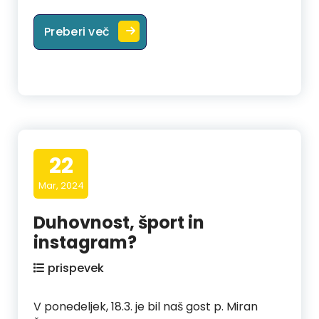
Križev pot mladih po ulicah mesta 
Preberi več
22
Mar, 2024
Duhovnost, šport in
instagram?
prispevek
V ponedeljek, 18.3. je bil naš gost p. Miran