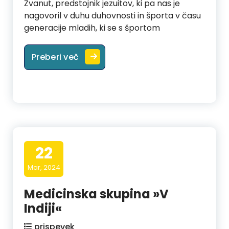
Žvanut, predstojnik jezuitov, ki pa nas je
nagovoril v duhu duhovnosti in športa v času
generacije mladih, ki se s športom
Duhovnost, šport in instagram?
Preberi več
22
Mar, 2024
Medicinska skupina »V
Indiji«
prispevek