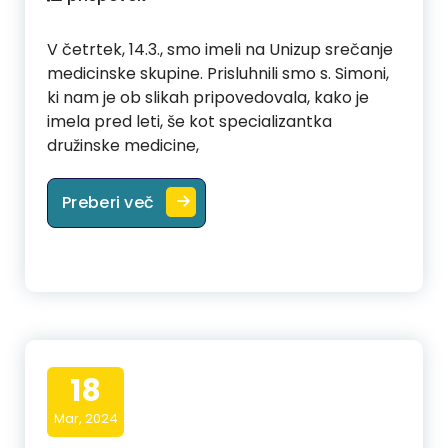
V četrtek, 14.3., smo imeli na Unizup srečanje
medicinske skupine. Prisluhnili smo s. Simoni,
ki nam je ob slikah pripovedovala, kako je
imela pred leti, še kot specializantka
družinske medicine,
Medicinska skupina »V Indiji«
Preberi več
18
Mar, 2024