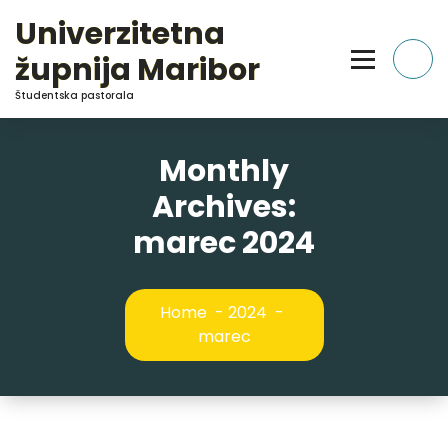
Skip
Univerzitetna
to
Content
župnija Maribor
Študentska pastorala
Monthly
Archives:
marec 2024
Home
-
2024
-
marec