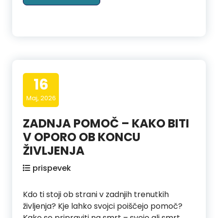
16
Maj, 2026
ZADNJA POMOČ – KAKO BITI
V OPORO OB KONCU
ŽIVLJENJA
prispevek
Kdo ti stoji ob strani v zadnjih trenutkih
življenja? Kje lahko svojci poiščejo pomoč?
Kako se pripraviti na smrt – svojo ali smrt