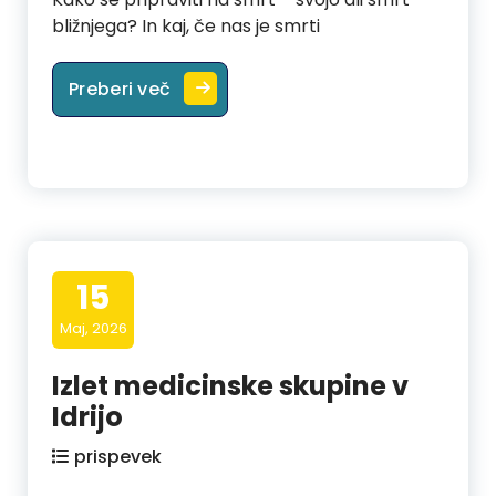
bližnjega? In kaj, če nas je smrti
ZADNJA POMOČ – KAKO BITI V OPO
Preberi več
15
Maj, 2026
Izlet medicinske skupine v
Idrijo
prispevek