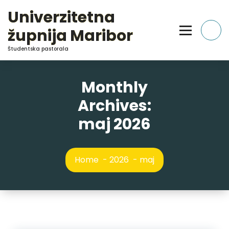
Skip
Univerzitetna
to
Content
župnija Maribor
Študentska pastorala
Monthly
Archives:
maj 2026
Home
-
2026
-
maj