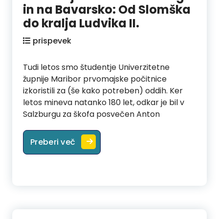
in na Bavarsko: Od Slomška
do kralja Ludvika II.
prispevek
Tudi letos smo študentje Univerzitetne
župnije Maribor prvomajske počitnice
izkoristili za (še kako potreben) oddih. Ker
letos mineva natanko 180 let, odkar je bil v
Salzburgu za škofa posvečen Anton
Prvomajski izlet v Salzburg in na Ba
Preberi več