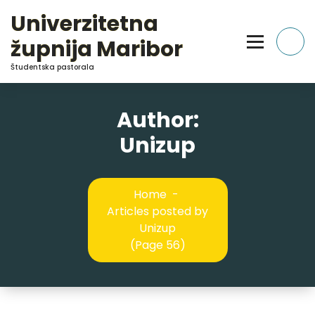
Skip
Univerzitetna
to
Content
župnija Maribor
Študentska pastorala
Author:
Unizup
Home
-
Articles posted by
Unizup
(Page 56)