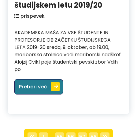
študijskem letu 2019/20
prispevek
AKADEMSKA MAŠA ZA VSE ŠTUDENTE IN
PROFESORJE OB ZAČETKU ŠTUDIJSKEGA
LETA 2019-20 sreda, 9. oktober, ob 19.00,
mariborska stolnica vodi mariborski nadškof
Alojzij Cvikl poje študentski pevski zbor Vdih
po
Akademska maša v študijskem letu
Preberi več
…
1
55
56
57
58