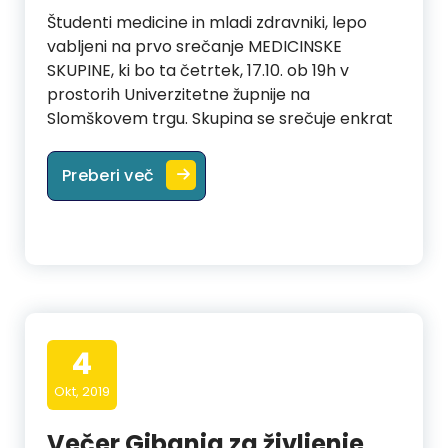
Študenti medicine in mladi zdravniki, lepo
vabljeni na prvo srečanje MEDICINSKE
SKUPINE, ki bo ta četrtek, 17.10. ob 19h v
prostorih Univerzitetne župnije na
Slomškovem trgu. Skupina se srečuje enkrat
Prvo srečanje medicinske skupine
Preberi več
4
Okt, 2019
Večer Gibanja za življenje