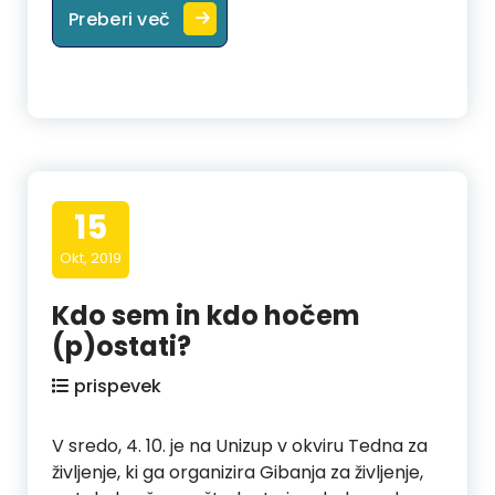
Vabilo na dogodek “Biti kristjan in
Preberi več
15
Okt, 2019
Kdo sem in kdo hočem
(p)ostati?
prispevek
V sredo, 4. 10. je na Unizup v okviru Tedna za
življenje, ki ga organizira Gibanja za življenje,