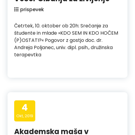
prispevek
Četrtek, 10. oktober ob 20h: Srečanje za
študente in mlade »KDO SEM IN KDO HOČEM
(P)OSTATI?« Pogovor z gostjo doc. dr.
Andreja Poljanec, univ. dipl. psih., družinska
terapevtka
4
Okt, 2019
Akademska maša v