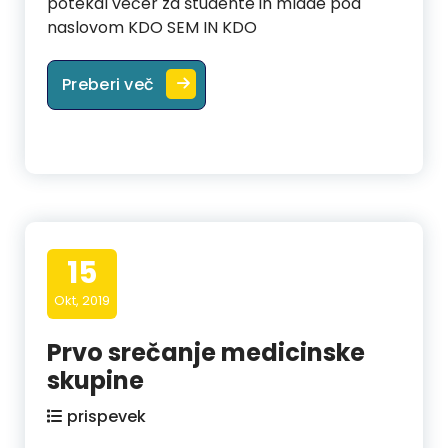
potekal večer za študente in mlade pod
naslovom KDO SEM IN KDO
Kdo sem in kdo hočem (p)ostati?
Preberi več
15
Okt, 2019
Prvo srečanje medicinske
skupine
prispevek