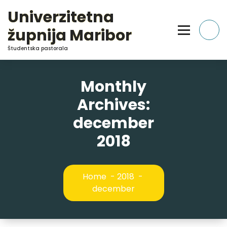
Skip
Univerzitetna
to
Content
župnija Maribor
Študentska pastorala
Monthly
Archives:
december
2018
Home
-
2018
-
december