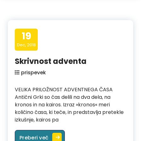
19
Dec, 2018
Skrivnost adventa
prispevek
VELIKA PRILOŽNOST ADVENTNEGA ČASA
Antični Grki so čas delili na dva dela, na
kronos in na kairos. Izraz »kronos« meri
količino časa, ki teče, in predstavlja pretekle
izkušnje, kairos pa
Skrivnost adventa
Preberi več