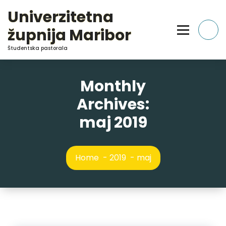
Skip
Univerzitetna
to
Content
župnija Maribor
Študentska pastorala
Monthly
Archives:
maj 2019
Home
-
2019
-
maj