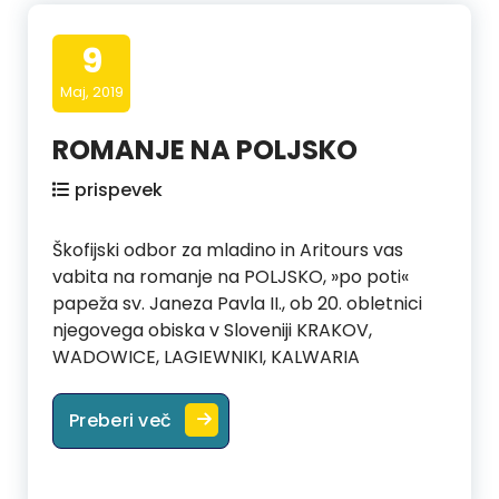
9
Maj, 2019
ROMANJE NA POLJSKO
prispevek
Škofijski odbor za mladino in Aritours vas
vabita na romanje na POLJSKO, »po poti«
papeža sv. Janeza Pavla II., ob 20. obletnici
njegovega obiska v Sloveniji KRAKOV,
WADOWICE, LAGIEWNIKI, KALWARIA
ROMANJE NA POLJSKO
Preberi več