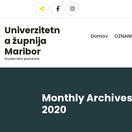
Skip
to
Content
Univerzitetn
Domov
OZNANI
a župnija
Maribor
Študentska pastorala
Monthly Archive
2020