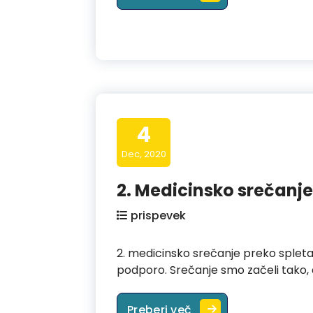
4
Dec, 2020
2. Medicinsko srečanje
prispevek
2. medicinsko srečanje preko spleta 
podporo. Srečanje smo začeli tako, 
2. Medicinsko srečan
Preberi več