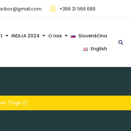
aribor@gmail.com
+386 31 569 689
Slovenščina
t
INDIJA 2024
O nas
English
ber
(Page 2)