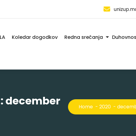
unizup.m
LA
Koledar dogodkov
Redna srečanja
Duhovnos
s: december
Home
-
2020
-
decem