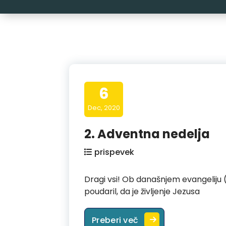
6
Dec, 2020
2. Adventna nedelja
prispevek
Dragi vsi! Ob današnjem evangeliju (Mr
poudaril, da je življenje Jezusa
2. Adventna nedelja
Preberi več