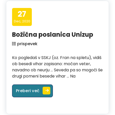
27
Dec, 2020
Božična poslanica Unizup
prispevek
Ko pogledaš v SSKJ (oz. Fran na spletu), vidiš
ob besedi vihar zapisano: močan veter,
navadno ob neurju … Seveda pa so mogoči še
drugi pomeni besede vihar … Na
Božična poslanica Unizup
Preberi več