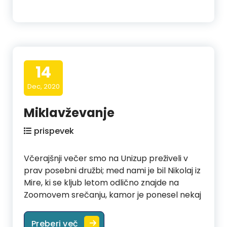
14
Dec, 2020
Miklavževanje
prispevek
Včerajšnji večer smo na Unizup preživeli v
prav posebni družbi; med nami je bil Nikolaj iz
Mire, ki se kljub letom odlično znajde na
Zoomovem srečanju, kamor je ponesel nekaj
Miklavževanje
Preberi več