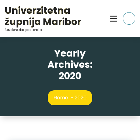
Skip
Univerzitetna
to
Content
župnija Maribor
Študentska pastorala
Yearly
Archives:
2020
Home
-
2020