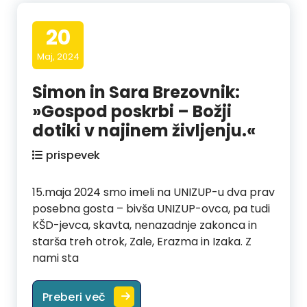
20
Maj, 2024
Simon in Sara Brezovnik:
»Gospod poskrbi – Božji
dotiki v najinem življenju.«
prispevek
15.maja 2024 smo imeli na UNIZUP-u dva prav
posebna gosta – bivša UNIZUP-ovca, pa tudi
KŠD-jevca, skavta, nenazadnje zakonca in
starša treh otrok, Zale, Erazma in Izaka. Z
nami sta
Simon in Sara Brezovnik: »Gospod pos
Preberi več