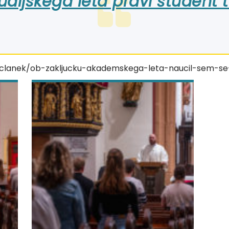
udijskega leta pravi študent t
si/clanek/ob-zakljucku-akademskega-leta-naucil-sem-s