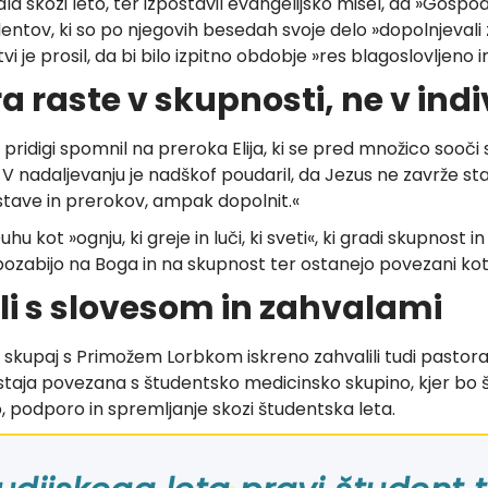
ala skozi leto, ter izpostavil evangelijsko misel, da »Gosp
entov, ki so po njegovih besedah svoje delo »dopolnjevali z 
tvi je prosil, da bi bilo izpitno obdobje »res blagoslovljeno
a raste v skupnosti, ne v ind
 pridigi spomnil na preroka Elija, ki se pred množico sooči 
. V nadaljevanju je nadškof poudaril, da Jezus ne zavrže s
ostave in prerokov, ampak dopolnit.«
u kot »ognju, ki greje in luči, ki sveti«, ki gradi skupnost 
e pozabijo na Boga in na skupnost ter ostanejo povezani kot
li s slovesom in zahvalami
skupaj s Primožem Lorbkom iskreno zahvalili tudi pastoral
 ostaja povezana s študentsko medicinsko skupino, kjer bo š
o, podporo in spremljanje skozi študentska leta.