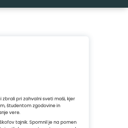
 zbrali pri zahvalni sveti maši, kjer
čem, študentom zgodovine in
anje vere.
adškofov tajnik. Spomnil je na pomen