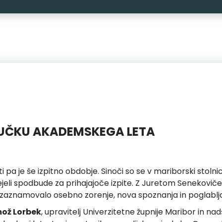
JUČKU AKADEMSKEGA LETA
i pa je še izpitno obdobje. Sinoči so se v mariborski stolnici
rejeli spodbude za prihajajoče izpite. Z Juretom Senekovi
a je zaznamovalo osebno zorenje, nova spoznanja in poglablj
mož Lorbek
, upravitelj Univerzitetne župnije Maribor in n