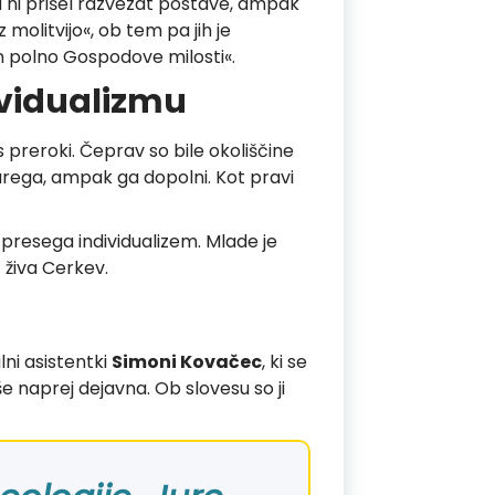
od ni prišel razvezat postave, ampak
molitvijo«, ob tem pa jih je
 in polno Gospodove milosti«.
ividualizmu
s preroki. Čeprav so bile okoliščine
tarega, ampak ga dopolni. Kot pravi
in presega individualizem. Mlade je
 živa Cerkev.
ni asistentki
Simoni Kovačec
, ki se
e naprej dejavna. Ob slovesu so ji