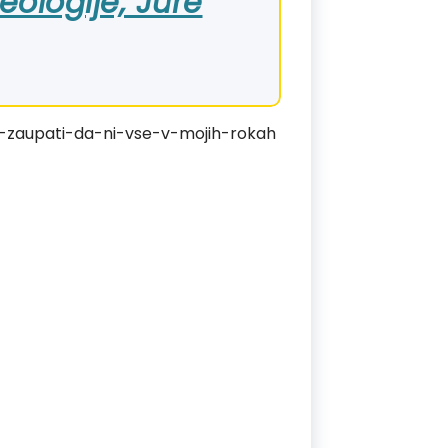
eologije, Jure
e-zaupati-da-ni-vse-v-mojih-rokah