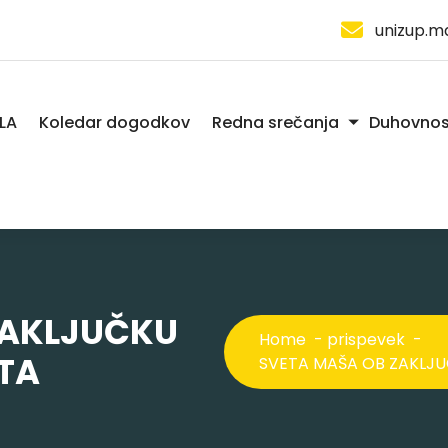
unizup.m
LA
Koledar dogodkov
Redna srečanja
Duhovnos
ZAKLJUČKU
Home
-
prispevek
-
TA
SVETA MAŠA OB ZAKLJ