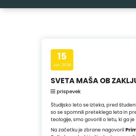
15
Jun, 2026
SVETA MAŠA OB ZAKL
prispevek
Študijsko leto se izteka, pred študent
so se spomnili preteklega leta in p
teologije, smo govorili o letu, ki g
Na začetku je zbrane nagovoril
Pri