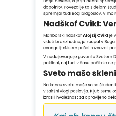
Božje besede, ki je študente spremlj
dopolnit«. Povezal je to z delom štud
spremljal tudi Božji blagoslov. V moli
Nadškof Cvikl: Ver
Mariborski nadškof
Alojzij Cvikl
je v
videti brezizhodne, je zaupal v Boga
evangelij: »Nisem prišel razvezat p
V nadaljevanju je govoril o Svetem Duh
poklical, naj tudi v času počitnic n
Sveto mašo skleni
Na koncu svete maše so se študenti 
v takšni vlogi poslavlja. Kljub temu
izrazili hvaležnost za opravljeno del