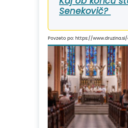
Kaj ob koncu št
Senekovič?
Povzeto po: https://www.druzina.