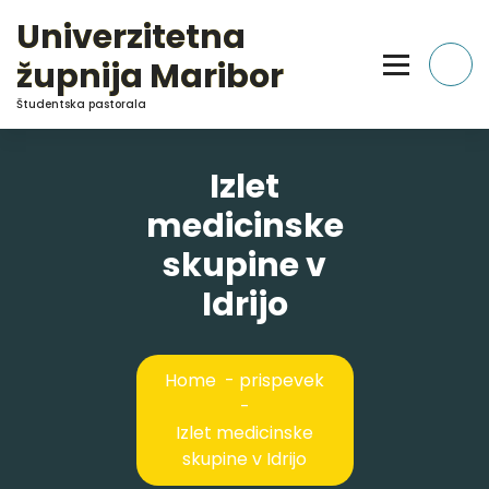
Skip
Univerzitetna
to
Content
župnija Maribor
Študentska pastorala
Izlet
medicinske
skupine v
Idrijo
Home
-
prispevek
-
Izlet medicinske
skupine v Idrijo