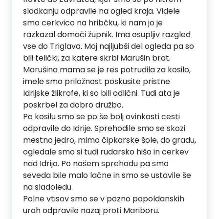
sladkanju odpravile na ogled kraja. Videle
smo cerkvico na hribčku, ki nam jo je
razkazal domači župnik. Ima osupljiv razgled
vse do Triglava. Moj najljubši del ogleda pa so
bili telički, za katere skrbi Marušin brat.
Marušina mama se je res potrudila za kosilo,
imele smo priložnost poskusite pristne
Idrijske žlikrofe, ki so bili odlični. Tudi ata je
poskrbel za dobro družbo.
Po kosilu smo se po še bolj ovinkasti cesti
odpravile do Idrije. Sprehodile smo se skozi
mestno jedro, mimo čipkarske šole, do gradu,
ogledale smo si tudi rudarsko hišo in cerkev
nad Idrijo. Po našem sprehodu pa smo
seveda bile malo lačne in smo se ustavile še
na sladoledu.
Polne vtisov smo se v pozno popoldanskih
urah odpravile nazaj proti Mariboru.