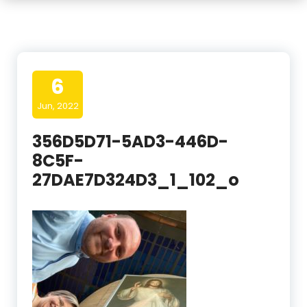
6
Jun, 2022
356D5D71-5AD3-446D-
8C5F-
27DAE7D324D3_1_102_o