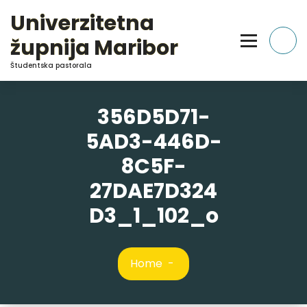
Skip
Univerzitetna
to
Content
župnija Maribor
Študentska pastorala
356D5D71-
5AD3-446D-
8C5F-
27DAE7D324
D3_1_102_o
Home
-