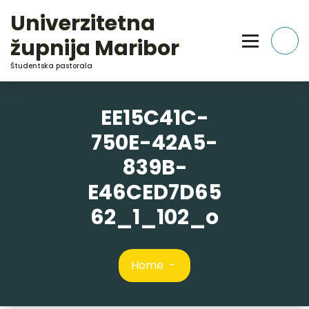
Skip
Univerzitetna
to
Content
župnija Maribor
Študentska pastorala
EE15C41C-
750E-42A5-
839B-
E46CED7D65
62_1_102_o
Home
-