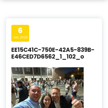
6
Jun, 2022
EE15C41C-750E-42A5-839B-
E46CED7D6562_1_102_o