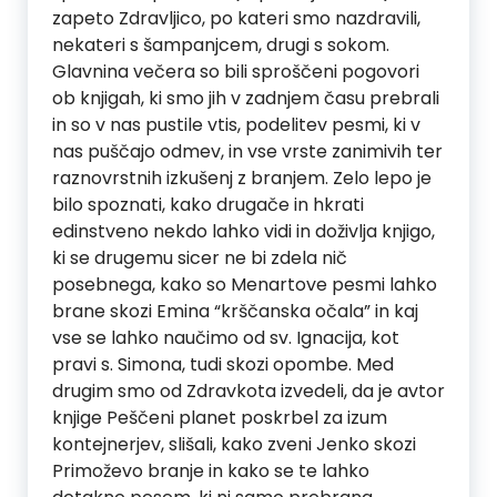
zapeto Zdravljico, po kateri smo nazdravili,
nekateri s šampanjcem, drugi s sokom.
Glavnina večera so bili sproščeni pogovori
ob knjigah, ki smo jih v zadnjem času prebrali
in so v nas pustile vtis, podelitev pesmi, ki v
nas puščajo odmev, in vse vrste zanimivih ter
raznovrstnih izkušenj z branjem. Zelo lepo je
bilo spoznati, kako drugače in hkrati
edinstveno nekdo lahko vidi in doživlja knjigo,
ki se drugemu sicer ne bi zdela nič
posebnega, kako so Menartove pesmi lahko
brane skozi Emina “krščanska očala” in kaj
vse se lahko naučimo od sv. Ignacija, kot
pravi s. Simona, tudi skozi opombe. Med
drugim smo od Zdravkota izvedeli, da je avtor
knjige Peščeni planet poskrbel za izum
kontejnerjev, slišali, kako zveni Jenko skozi
Primoževo branje in kako se te lahko