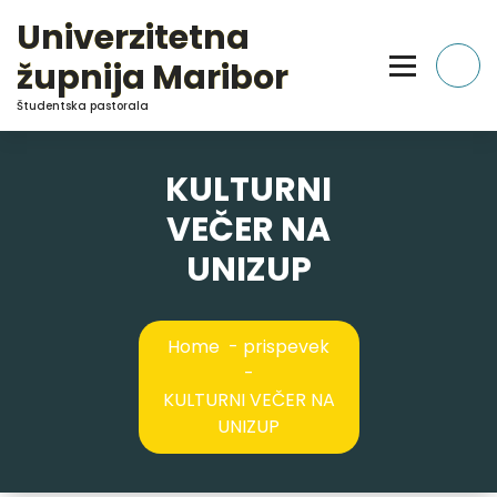
Skip
Univerzitetna
to
Content
župnija Maribor
Študentska pastorala
KULTURNI
VEČER NA
UNIZUP
Home
-
prispevek
-
KULTURNI VEČER NA
UNIZUP