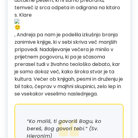
dotakne pesem, ki ni samo prebrana,
temveč iz srca odpeta in odigrana na kitaro
s. Klare
, Andreja pa nam je podelila izkušnjo branja
zanimive knjige, ki v sebi skriva več manjših
pripovedi. Nadaljevanje večera je minilo v
prijetnem pogovoru, ki pa je sčasoma
prerasel tudi v živahno teološko debato, kar
je samo dokaz več, kako široka stvar je ta
kultura. Večer ob knjigah, pesmi in druženju je
bil tako, čeprav v majhni skupinici, zelo lep in
se vsekakor veselimo naslednjega.
“Ko moliš, ti govoriš Bogu, ko
bereš, Bog govori tebi.” (Sv.
Hieronim)