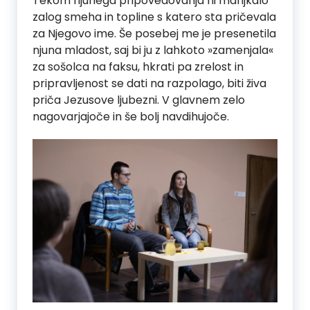
Tekom njunega pripovedovanja ni manjkalo
zalog smeha in topline s katero sta pričevala
za Njegovo ime. Še posebej me je presenetila
njuna mladost, saj bi ju z lahkoto »zamenjala«
za sošolca na faksu, hkrati pa zrelost in
pripravljenost se dati na razpolago, biti živa
priča Jezusove ljubezni. V glavnem zelo
nagovarjajoče in še bolj navdihujoče.