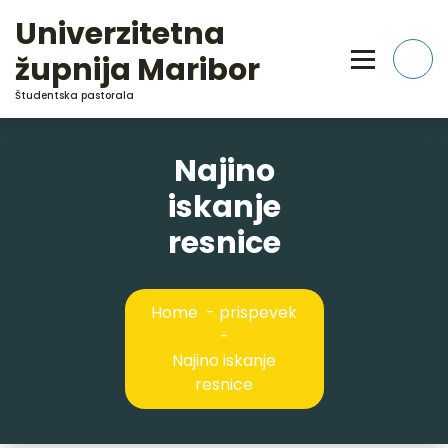
Skip
Univerzitetna
to
Content
župnija Maribor
Študentska pastorala
Najino
iskanje
resnice
Home
-
prispevek
-
Najino iskanje
resnice