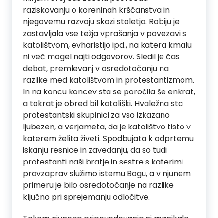
raziskovanju o koreninah krščanstva in
njegovemu razvoju skozi stoletja. Robiju je
zastavljala vse težja vprašanja v povezavi s
katolištvom, evharistijo ipd., na katera kmalu
ni več mogel najti odgovorov. Sledil je čas
debat, premlevanj v osredotočanju na
razlike med katolištvom in protestantizmom.
In na koncu koncev sta se poročila še enkrat,
a tokrat je obred bil katoliški. Hvaležna sta
protestantski skupinici za vso izkazano
ljubezen, a verjameta, da je katolištvo tisto v
katerem želita živeti. Spodbujata k odprtemu
iskanju resnice in zavedanju, da so tudi
protestanti naši bratje in sestre s katerimi
pravzaprav služimo istemu Bogu, a v njunem
primeru je bilo osredotočanje na razlike
ključno pri sprejemanju odločitve.