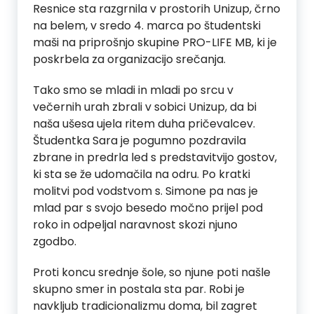
Resnice sta razgrnila v prostorih
Unizup
, črno
na belem, v sredo 4. marca po študentski
maši na priprošnjo skupine PRO-LIFE MB, ki je
poskrbela za organizacijo srečanja.
Tako smo se mladi in mladi po srcu v
večernih urah zbrali v sobici
Unizup
, da bi
naša ušesa ujela ritem duha pričevalcev.
Študentka Sara je pogumno pozdravila
zbrane in predrla led s predstavitvijo gostov,
ki sta se že udomačila na odru. Po kratki
molitvi pod vodstvom s. Simone pa nas je
mlad par
s
svojo besedo močno prijel pod
roko in odpeljal naravnost skozi njuno
zgodbo.
Proti koncu srednje šole, so njune poti našle
skupno smer in postala sta par. Robi je
navkljub tradicionalizmu doma, bil zagret