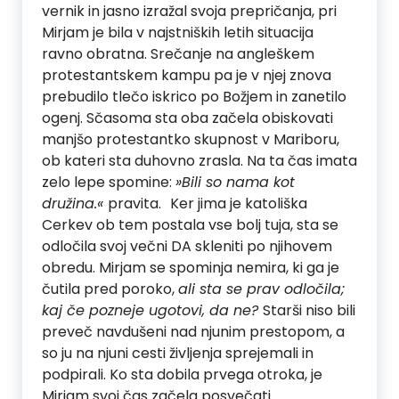
vernik in jasno izražal svoja prepričanja, pri
Mirjam je bila v najstniških letih situacija
ravno obratna. Srečanje na angleškem
protestantskem kampu pa je v njej znova
prebudilo tlečo iskrico po Božjem in zanetilo
ogenj. Sčasoma sta oba začela obiskovati
manjšo protestantko skupnost v Mariboru,
ob kateri sta duhovno zrasla. Na ta čas imata
zelo lepe spomine:
»Bili so nama kot
družina.«
pravita.
Ker jima je katoliška
Cerkev ob tem postala vse bolj tuja, sta se
odločila
svoj večni DA skleniti po njihovem
obred
u
. Mirjam se spominja nemira, ki ga je
čutila pred poroko,
ali sta se prav odločila;
kaj če pozneje ugotovi, da ne?
Starši niso bili
preveč navdušeni nad njunim prestopom, a
so ju na njuni cesti življenja sprejemali in
podpirali. Ko sta dobila prvega otroka, je
Mirjam svoj čas začela posvečati