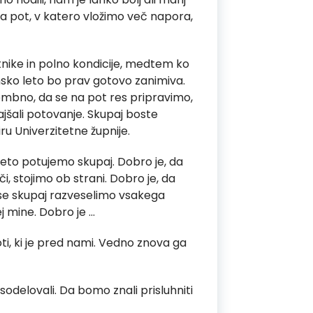
da pot, v katero vložimo več napora,
nike in polno kondicije, medtem ko
msko leto bo prav gotovo zanimiva.
membno, da se na pot res pripravimo,
ajšali potovanje. Skupaj boste
iru Univerzitetne župnije.
leto potujemo skupaj. Dobro je, da
, stojimo ob strani. Dobro je, da
 se skupaj razveselimo vsakega
j mine. Dobro je …
oti, ki je pred nami. Vedno znova ga
o sodelovali. Da bomo znali prisluhniti