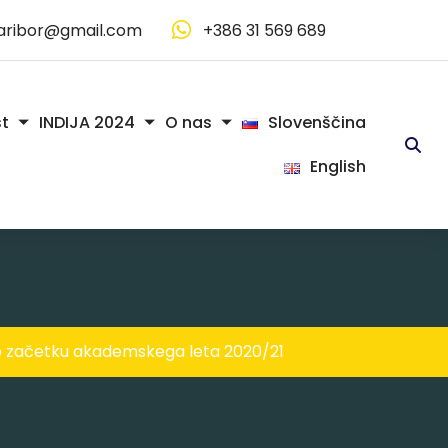
aribor@gmail.com
+386 31 569 689
Slovenščina
t
INDIJA 2024
O nas
English
 začetku akademskega leta 2020/21