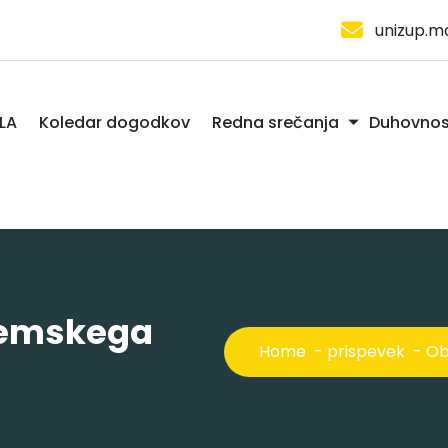
unizup.m
LA
Koledar dogodkov
Redna srečanja
Duhovnos
demskega
Home
-
prispevek
-
Ob