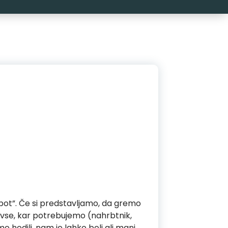
a pot”. Če si predstavljamo, da gremo
o vse, kar potrebujemo (nahrbtnik,
o hodili, nam je lahko bolj ali manj