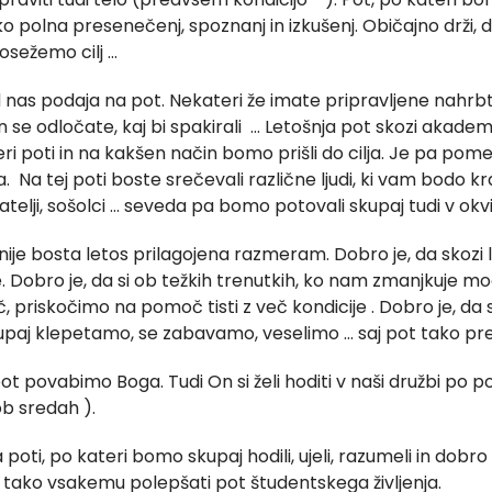
 polna presenečenj, spoznanj in izkušenj. Običajno drži, 
dosežemo cilj …
nas podaja na pot. Nekateri že imate pripravljene nahrbt
n se odločate, kaj bi spakirali … Letošnja pot skozi akade
teri poti in na kakšen način bomo prišli do cilja. Je pa po
Na tej poti boste srečevali različne ljudi, ki vam bodo kr
jatelji, sošolci … seveda pa bomo potovali skupaj tudi v okv
ije bosta letos prilagojena razmeram. Dobro je, da skozi 
Dobro je, da si ob težkih trenutkih, ko nam zmanjkuje moči
priskočimo na pomoč tisti z več kondicije . Dobro je, da
upaj klepetamo, se zabavamo, veselimo … saj pot tako pre
ot povabimo Boga. Tudi On si želi hoditi v naši družbi po p
b sredah ).
na poti, po kateri bomo skupaj hodili, ujeli, razumeli in dobr
 tako vsakemu polepšati pot študentskega življenja.