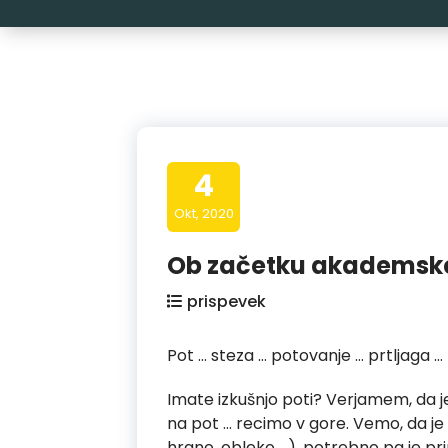
4
Okt, 2020
Ob začetku akademske
prispevek
Pot … steza … potovanje … prtljaga …
Imate izkušnjo poti? Verjamem, da je
na pot … recimo v gore. Vemo, da je 
hrano, obleko …), potrebno pa je pri