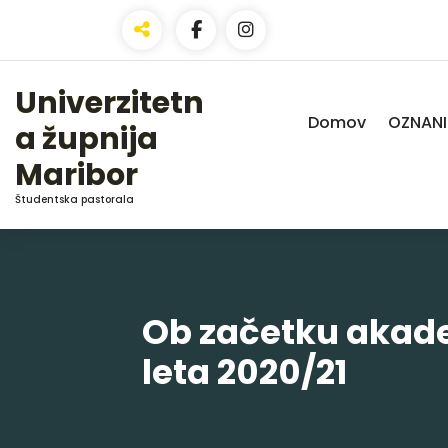
Skip
to
Content
Univerzitetn
Domov
OZNANI
a župnija
Maribor
Študentska pastorala
Ob začetku aka
leta 2020/21