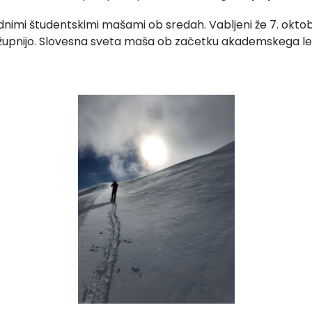
imi študentskimi mašami ob sredah. Vabljeni že 7. oktobr
no župnijo. Slovesna sveta maša ob začetku akademskega let