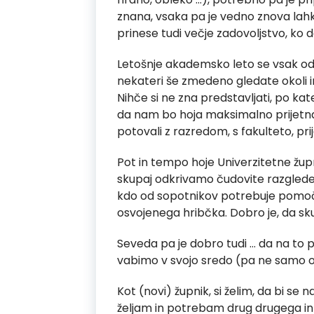
znana, vsaka pa je vedno znova lahko
prinese tudi večje zadovoljstvo, ko 
Letošnje akademsko leto se vsak od 
nekateri še zmedeno gledate okoli i
Nihče si ne zna predstavljati, po ka
da nam bo hoja maksimalno prijetna. 
potovali z razredom, s fakulteto, pri
Pot in tempo hoje Univerzitetne župn
skupaj odkrivamo čudovite razglede. 
kdo od sopotnikov potrebuje pomoč, 
osvojenega hribčka. Dobro je, da sk
Seveda pa je dobro tudi … da na to p
vabimo v svojo sredo (pa ne samo o
Kot (novi) župnik, si želim, da bi se 
željam in potrebam drug drugega in