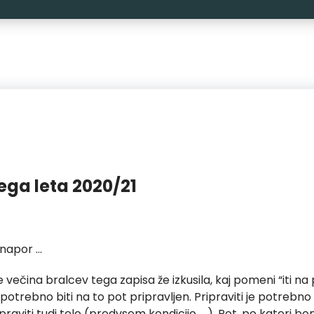
ga leta 2020/21
 napor …
 večina bralcev tega zapisa že izkusila, kaj pomeni “iti n
potrebno biti na to pot pripravljen. Pripraviti je potrebn
praviti tudi telo (predvsem kondicijo ). Pot, po kateri bom