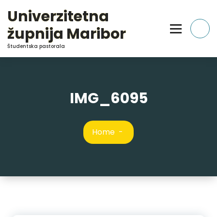
Skip
Univerzitetna
to
Content
župnija Maribor
Študentska pastorala
IMG_6095
Home
-