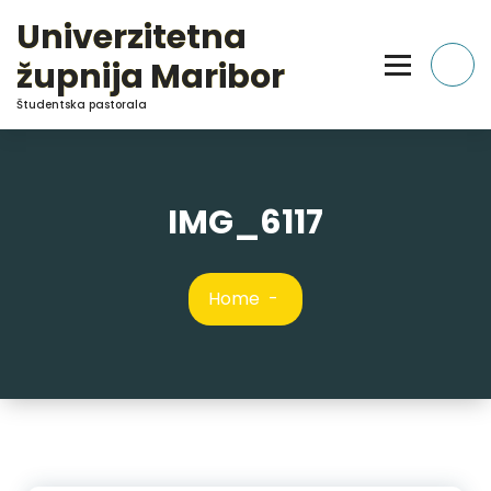
Skip
Univerzitetna
to
Content
župnija Maribor
Študentska pastorala
IMG_6117
Home
-