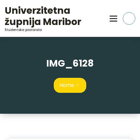
Skip
Univerzitetna
to
Content
župnija Maribor
Študentska pastorala
IMG_6128
Home
-