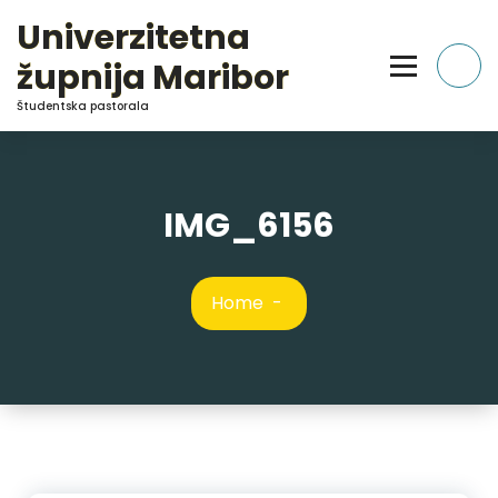
Skip
Univerzitetna
to
Content
župnija Maribor
Študentska pastorala
IMG_6156
Home
-