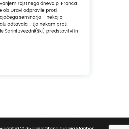
ovanjem rojstnega dneva p. Franca
e ob Dravi odpravile proti
jajočega seminarja – nekaj o
malu odtavala … tja nekam proti
 Sarini zvezdni(ški) predstavitvi in
yright © 2025 Univezitena župnija Maribor