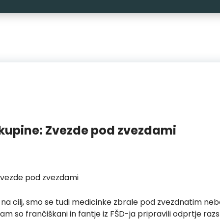
kupine: Zvezde pod zvezdami
 Zvezde pod zvezdami
peli na cilj, smo se tudi medicinke zbrale pod zvezdnatim n
m so frančiškani in fantje iz FŠD-ja pripravili odprtje razsta