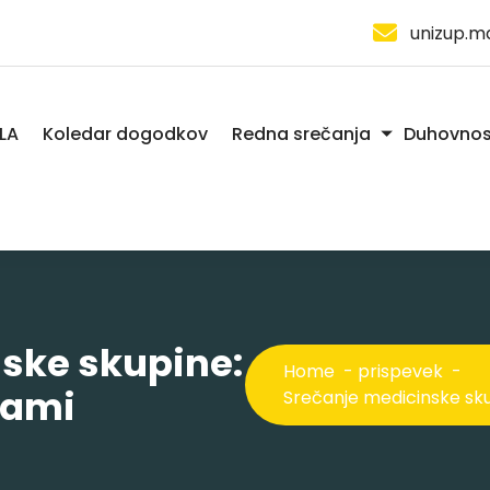
unizup.m
LA
Koledar dogodkov
Redna srečanja
Duhovnos
ske skupine:
Home
-
prispevek
-
dami
Srečanje medicinske sk