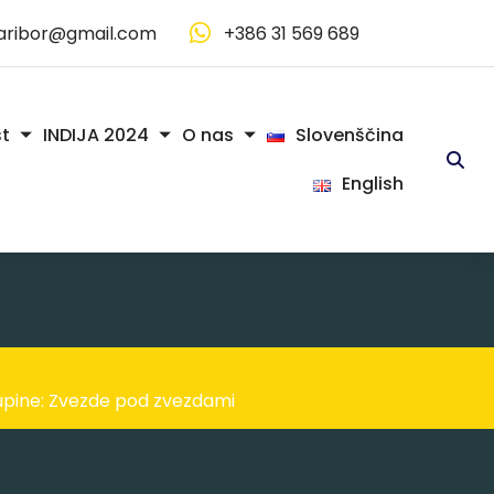
aribor@gmail.com
+386 31 569 689
Slovenščina
t
INDIJA 2024
O nas
English
upine: Zvezde pod zvezdami