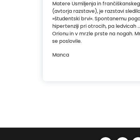
Matere Usmiljenja in frančiškanske
(avtorja razstave), je razstavi sled
»študentski brvi«. Spontanemu pogov
hipertenziji pri otrocih, pa ledvicah
Orionu in v mrzle prste na nogah. Mr
se poslovile.
Manca