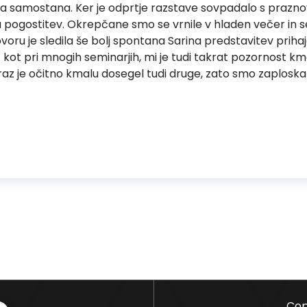
ga samostana. Ker je odprtje razstave sovpadalo s prazn
ila pogostitev. Okrepčane smo se vrnile v hladen večer in s
oru je sledila še bolj spontana Sarina predstavitev priha
 … kot pri mnogih seminarjih, mi je tudi takrat pozornost k
az je očitno kmalu dosegel tudi druge, zato smo zaploskale
Cop