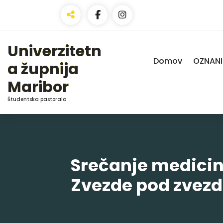
Skip
to
Content
Univerzitetn
Domov
OZNANI
a župnija
Maribor
Študentska pastorala
Srečanje medicin
Zvezde pod zvez