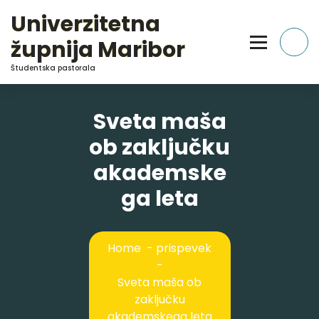
Skip
Univerzitetna
to
Content
župnija Maribor
Študentska pastorala
Sveta maša
ob zaključku
akademske
ga leta
Home
-
prispevek
-
Sveta maša ob
zaključku
akademskega leta