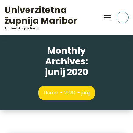
Skip
Univerzitetna
to
Content
župnija Maribor
Študentska pastorala
Monthly
Archives:
junij 2020
Home
-
2020
-
junij