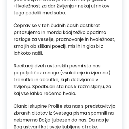
»Hvaležnost za dar življenja,« nekaj utrinkov
tega podelili med sabo.
Čeprav se v teh čudnih časih dostikrat
pritožujemo in morda kdaj težko opazimo
razloge za veselje, praznovanje in hvaležnost,
smo jih ob slišani poeziji, mislih in glasbi z
lahkoto našli.
Recitaciji dveh avtorskih pesmi sta nas
popeljali čez mnoge (vsakdanje in izjemne)
trenutke in občutke, ki jih doživljamo v
življenju. Spodbudili sta nas k razmišljanju, za
kaj vse lahko rečemo hvala.
Članici skupine Prolife sta nas s predstavitvijo
zbranih citatov iz Svetega pisma spomnili na
neizmerno Božjo ljubezen do nas. Da nas je
Bog ustvaril kot svoje ljubljene otroke.