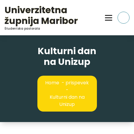
Skip
Univerzitetna
to
Content
župnija Maribor
Študentska pastorala
Kulturni dan
na Unizup
Home
-
prispevek
-
Kulturni dan na
Unizup