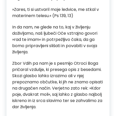
»Zares, ti si ustvaril moje ledvice, me stkal v
materinem telesu.« (Ps 139, 13)
In da nam, ne glede na to, kaj v življenju
doživljamo, naš ljubeči Oče vztrajno govori
»rad te imam« in potrpežljivo čaka, da ga
bomo pripravljeni slišati in povabiti v svoja
življenja.
Zbor Vdih pa nam je s pesmijo Otroci Boga
pričaral vzdušje, ki presega opis z besedami.
Skozi glasbo lahko izrazimo ali v njej
prepoznamo občutke, ki jih ne znamo opisati
na drugačen način. Verjetno zato rek: »Kdor
poje, dvakrat moli«, saj lahko z glasbo najbolj
iskreno in iz srca slavimo ter se zahvalimo za
dar življenja.