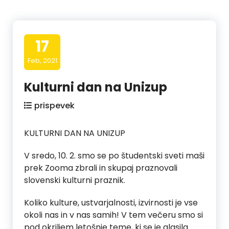
17
Feb, 2021
Kulturni dan na Unizup
prispevek
KULTURNI DAN NA UNIZUP
V sredo, 10. 2. smo se po študentski sveti maši
prek Zooma zbrali in skupaj praznovali
slovenski kulturni praznik.
Koliko kulture, ustvarjalnosti, izvirnosti je vse
okoli nas in v nas samih! V tem večeru smo si
pod okriljem letošnje teme, ki se je glasila